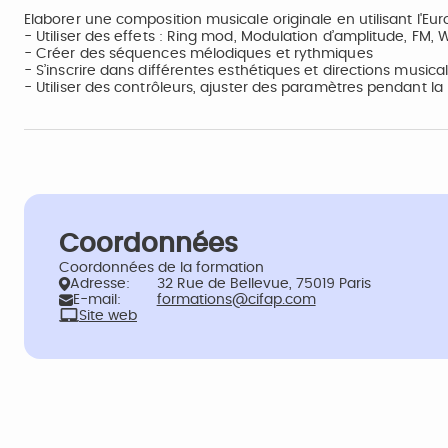
Elaborer une composition musicale originale en utilisant l'Eur
- Utiliser des effets : Ring mod, Modulation d’amplitude, FM,
- Créer des séquences mélodiques et rythmiques
- S’inscrire dans différentes esthétiques et directions musica
- Utiliser des contrôleurs, ajuster des paramètres pendant l
Coordonnées
Coordonnées de la formation
Adresse:
32 Rue de Bellevue, 75019 Paris
E-mail:
formations@cifap.com
Site web