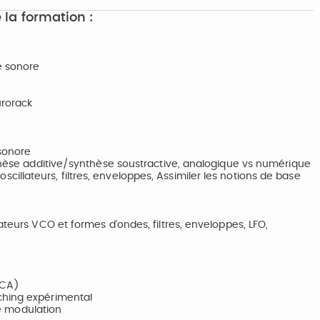
 la formation :
e sonore
urorack
 sonore
nthèse additive/synthèse soustractive, analogique vs numérique
llateurs, filtres, enveloppes, Assimiler les notions de base
ateurs VCO et formes d’ondes, filtres, enveloppes, LFO,
VCA)
ching expérimental
 de modulation