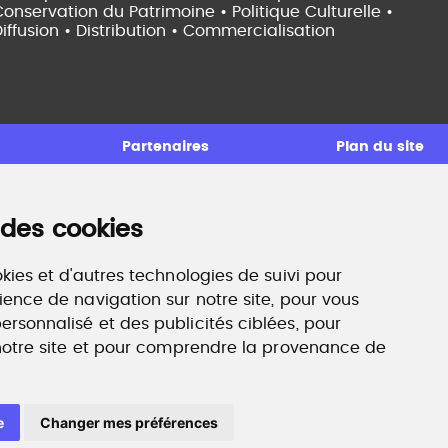
onservation du Patrimoine • Politique Culturelle •
iffusion • Distribution • Commercialisation
Partenaires
Plan du site
 des cookies
ccompagnement professionnel
ilan de compétences, coaching, techniques de
echerche d'emploi, entretien conseil.
kies et d'autres technologies de suivi pour
ww.profilculture-competences.com
ience de navigation sur notre site, pour vous
rsonnalisé et des publicités ciblées, pour
 notre site et pour comprendre la provenance de
e
Changer mes préférences