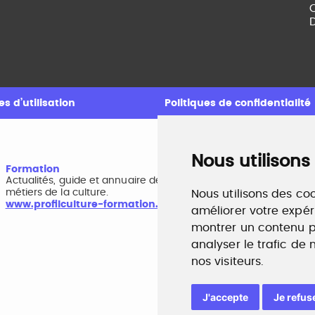
C
D
s d’utilisation
Politiques de confidentialité
Nous utilisons
Formation
A
Actualités, guide et annuaire des formations aux
B
métiers de la culture.
r
Nous utilisons des coo
www.profilculture-formation.com
w
améliorer votre expér
montrer un contenu pe
analyser le trafic de
nos visiteurs.
J'accepte
Je refus