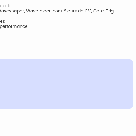
orack
 Waveshaper, Wavefolder, contrôleurs de CV, Gate, Trig
les
a performance