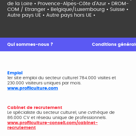
de la Loire •
Provence-Alpes-Côte d'Azur •
DROM-
COM / Etranger •
Belgique/Luxembourg •
Suisse •
Autre pays UE •
Autre pays hors UE •
Qui sommes-nous ?
Conditions générale
Emploi
1er site emploi du secteur culturel 784.000 visites et
230.000 visiteurs uniques par mois.
www.profilculture.com
Cabinet de recrutement
Le spécialiste du secteur culturel, une cvthèque de
86.000 CV et réseau unique de professionnels.
www.profilculture-conseil.com/cabinet-
recrutement