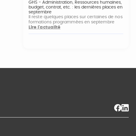
GHS - Administration, Ressources humaines,
budget, contrat, etc. : les dernières places en
septembre
Il reste quelques places sur certaines de nos
formations programmées en septembre
Lire l'actualité