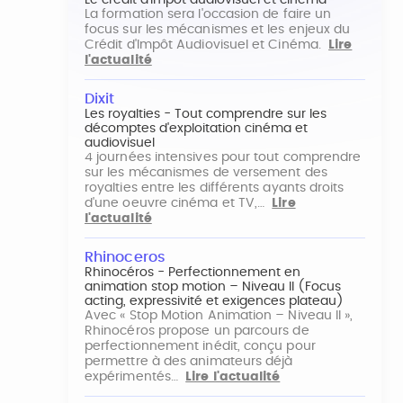
Le crédit d'impôt audiovisuel et cinéma
La formation sera l'occasion de faire un
focus sur les mécanismes et les enjeux du
Crédit d'Impôt Audiovisuel et Cinéma.
Lire
l'actualité
Dixit
Les royalties - Tout comprendre sur les
décomptes d'exploitation cinéma et
audiovisuel
4 journées intensives pour tout comprendre
sur les mécanismes de versement des
royalties entre les différents ayants droits
d'une oeuvre cinéma et TV,…
Lire
l'actualité
Rhinoceros
Rhinocéros - Perfectionnement en
animation stop motion – Niveau II (Focus
acting, expressivité et exigences plateau)
Avec « Stop Motion Animation – Niveau II »,
Rhinocéros propose un parcours de
perfectionnement inédit, conçu pour
permettre à des animateurs déjà
expérimentés…
Lire l'actualité