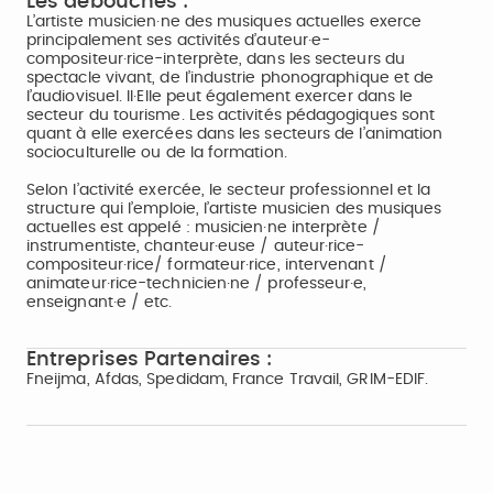
Les débouchés :
L’artiste musicien·ne des musiques actuelles exerce
principalement ses activités d’auteur·e-
compositeur·rice-interprète, dans les secteurs du
spectacle vivant, de l’industrie phonographique et de
l’audiovisuel. Il·Elle peut également exercer dans le
secteur du tourisme. Les activités pédagogiques sont
quant à elle exercées dans les secteurs de l’animation
socioculturelle ou de la formation.
Selon l’activité exercée, le secteur professionnel et la
structure qui l’emploie, l’artiste musicien des musiques
actuelles est appelé : musicien·ne interprète /
instrumentiste, chanteur·euse / auteur·rice-
compositeur·rice/ formateur·rice, intervenant /
animateur·rice-technicien·ne / professeur·e,
enseignant·e / etc.
Entreprises Partenaires :
Fneijma, Afdas, Spedidam, France Travail, GRIM-EDIF.