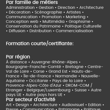
Par famille de métiers
Administration • Gestion • Direction •
Architecture
• Décoration • Scénographie •
Artistes •
Communication • Promotion • Marketing •
Conception web • Multimédia • Graphisme •
Conservation du Patrimoine • Politique Culturelle
•
Diffusion • Distribution • Commercialisation
Formation courte/certifiante:
Par région
À distance •
Auvergne-Rhône-Alpes •
Bourgogne-Franche-Comté •
Bretagne •
Centre-
Val de Loire •
Corse •
Grand Est •
Hauts-de-
France •
Île-de-France •
Normandie •
Nouvelle-
Aquitaine •
Occitanie •
Pays de la Loire •
Provence-Alpes-Côte d'Azur •
DROM-COM /
Etranger •
Belgique/Luxembourg •
Suisse •
Autre
pays UE •
Autre pays hors UE •
Par secteur d'activité
Art • Design • Architecture •
Audiovisuel •
Edition •
Presse • Communication •
Patrimoine • Politique