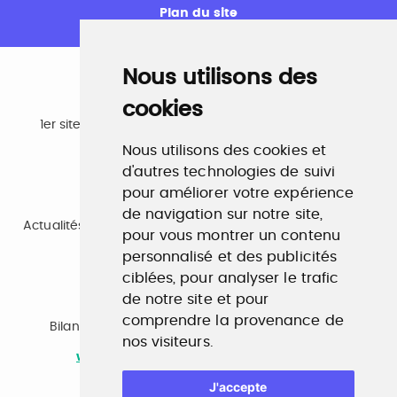
Plan du site
Nous utilisons des
cookies
Emploi
1er site emploi du secteur culturel 784.000 visites et
230.000 visiteurs uniques par mois.
Nous utilisons des cookies et
www.profilculture.com
d'autres technologies de suivi
pour améliorer votre expérience
Formation
de navigation sur notre site,
Actualités, guide et annuaire des formations aux métiers
pour vous montrer un contenu
de la culture.
www.profilculture-formation.com
personnalisé et des publicités
ciblées, pour analyser le trafic
de notre site et pour
Accompagnement professionnel
comprendre la provenance de
Bilan de compétences, coaching, techniques de
nos visiteurs.
recherche d'emploi, entretien conseil.
www.profilculture-competences.com
J'accepte