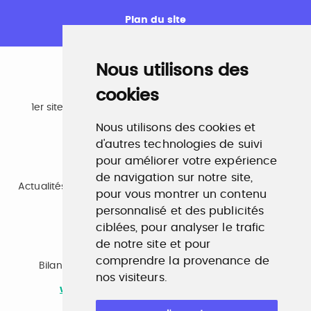
Plan du site
Nous utilisons des
cookies
Emploi
1er site emploi du secteur culturel 784.000 visites et
230.000 visiteurs uniques par mois.
Nous utilisons des cookies et
www.profilculture.com
d'autres technologies de suivi
pour améliorer votre expérience
Formation
de navigation sur notre site,
Actualités, guide et annuaire des formations aux métiers
pour vous montrer un contenu
de la culture.
www.profilculture-formation.com
personnalisé et des publicités
ciblées, pour analyser le trafic
de notre site et pour
Accompagnement professionnel
comprendre la provenance de
Bilan de compétences, coaching, techniques de
nos visiteurs.
recherche d'emploi, entretien conseil.
www.profilculture-competences.com