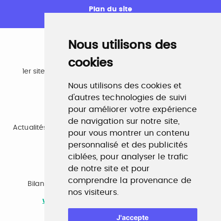
Plan du site
Nous utilisons des
cookies
Emploi
1er site emploi du secteur culturel 784.000 visites et
230.000 visiteurs uniques par mois.
Nous utilisons des cookies et
www.profilculture.com
d'autres technologies de suivi
pour améliorer votre expérience
Formation
de navigation sur notre site,
Actualités, guide et annuaire des formations aux métiers
pour vous montrer un contenu
de la culture.
www.profilculture-formation.com
personnalisé et des publicités
ciblées, pour analyser le trafic
de notre site et pour
Accompagnement professionnel
comprendre la provenance de
Bilan de compétences, coaching, techniques de
nos visiteurs.
recherche d'emploi, entretien conseil.
www.profilculture-competences.com
J'accepte