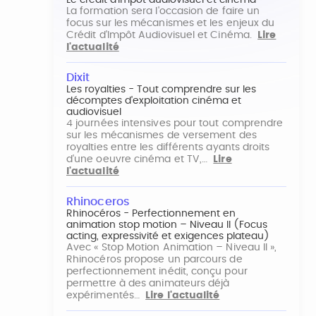
Le crédit d'impôt audiovisuel et cinéma
La formation sera l'occasion de faire un
focus sur les mécanismes et les enjeux du
Crédit d'Impôt Audiovisuel et Cinéma.
Lire
l'actualité
Dixit
Les royalties - Tout comprendre sur les
décomptes d'exploitation cinéma et
audiovisuel
4 journées intensives pour tout comprendre
sur les mécanismes de versement des
royalties entre les différents ayants droits
d'une oeuvre cinéma et TV,…
Lire
l'actualité
Rhinoceros
Rhinocéros - Perfectionnement en
animation stop motion – Niveau II (Focus
acting, expressivité et exigences plateau)
Avec « Stop Motion Animation – Niveau II »,
Rhinocéros propose un parcours de
perfectionnement inédit, conçu pour
permettre à des animateurs déjà
expérimentés…
Lire l'actualité