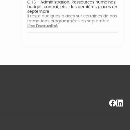
GHS - Administration, Ressources humaines,
budget, contrat, etc. : les dernières places en
septembre
Il reste quelques places sur certaines de nos
formations programmées en septembre
Lire l'actualité