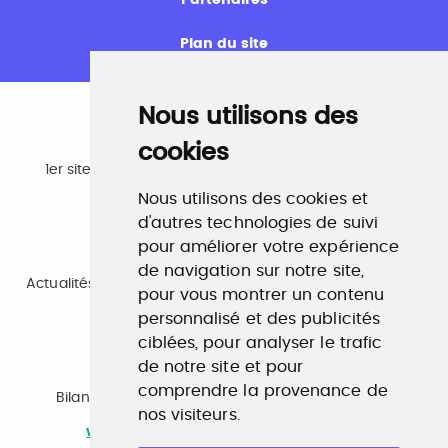
Plan du site
Nous utilisons des
cookies
Emploi
1er site emploi du secteur culturel 784.000 visites et
230.000 visiteurs uniques par mois.
Nous utilisons des cookies et
www.profilculture.com
d'autres technologies de suivi
pour améliorer votre expérience
Formation
de navigation sur notre site,
Actualités, guide et annuaire des formations aux métiers
pour vous montrer un contenu
de la culture.
www.profilculture-formation.com
personnalisé et des publicités
ciblées, pour analyser le trafic
de notre site et pour
Accompagnement professionnel
comprendre la provenance de
Bilan de compétences, coaching, techniques de
nos visiteurs.
recherche d'emploi, entretien conseil.
www.profilculture-competences.com