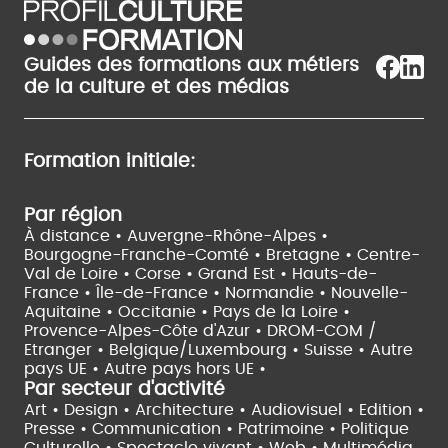
Guides des formations aux métiers
de la culture et des médias
Formation initiale:
Par région
À distance •
Auvergne-Rhône-Alpes •
Bourgogne-Franche-Comté •
Bretagne •
Centre-
Val de Loire •
Corse •
Grand Est •
Hauts-de-
France •
Île-de-France •
Normandie •
Nouvelle-
Aquitaine •
Occitanie •
Pays de la Loire •
Provence-Alpes-Côte d'Azur •
DROM-COM /
Etranger •
Belgique/Luxembourg •
Suisse •
Autre
pays UE •
Autre pays hors UE •
Par secteur d'activité
Art • Design • Architecture •
Audiovisuel •
Edition •
Presse • Communication •
Patrimoine • Politique
Culturelle •
Spectacle vivant •
Web • Multimédia