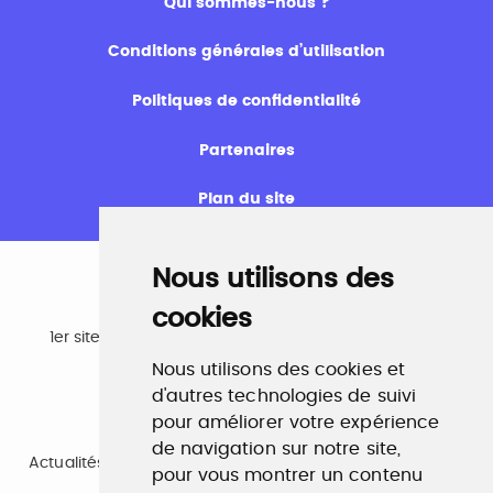
Qui sommes-nous ?
Conditions générales d’utilisation
Politiques de confidentialité
Partenaires
Plan du site
Nous utilisons des
cookies
Emploi
1er site emploi du secteur culturel 784.000 visites et
230.000 visiteurs uniques par mois.
Nous utilisons des cookies et
www.profilculture.com
d'autres technologies de suivi
pour améliorer votre expérience
Formation
de navigation sur notre site,
Actualités, guide et annuaire des formations aux métiers
pour vous montrer un contenu
de la culture.