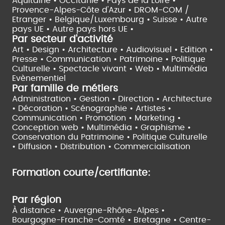
Aquitaine •
Occitanie •
Pays de la Loire •
Provence-Alpes-Côte d'Azur •
DROM-COM /
Etranger •
Belgique/Luxembourg •
Suisse •
Autre
pays UE •
Autre pays hors UE •
Par secteur d'activité
Art • Design • Architecture •
Audiovisuel •
Edition •
Presse • Communication •
Patrimoine • Politique
Culturelle •
Spectacle vivant •
Web • Multimédia
Evènementiel
Par famille de métiers
Administration • Gestion • Direction •
Architecture
• Décoration • Scénographie •
Artistes •
Communication • Promotion • Marketing •
Conception web • Multimédia • Graphisme •
Conservation du Patrimoine • Politique Culturelle
•
Diffusion • Distribution • Commercialisation
Formation courte/certifiante:
Par région
À distance •
Auvergne-Rhône-Alpes •
Bourgogne-Franche-Comté •
Bretagne •
Centre-