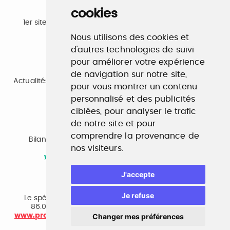
cookies
Emploi
1er site emploi du secteur culturel 784.000 visites et
230.000 visiteurs uniques par mois.
Nous utilisons des cookies et
www.profilculture.com
d'autres technologies de suivi
pour améliorer votre expérience
Formation
de navigation sur notre site,
Actualités, guide et annuaire des formations aux métiers
pour vous montrer un contenu
de la culture.
www.profilculture-formation.com
personnalisé et des publicités
ciblées, pour analyser le trafic
de notre site et pour
Accompagnement professionnel
comprendre la provenance de
Bilan de compétences, coaching, techniques de
nos visiteurs.
recherche d'emploi, entretien conseil.
www.profilculture-competences.com
J'accepte
Cabinet de recrutement
Je refuse
Le spécialiste du secteur culturel, une cvthèque de
86.000 CV et réseau unique de professionnels.
www.profilculture-conseil.com/cabinet-recrutement
Changer mes préférences