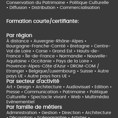
Conservation du Patrimoine • Politique Culturelle
•
Diffusion • Distribution • Commercialisation
Formation courte/certifiante:
Par région
À distance •
Auvergne-Rhône-Alpes •
Bourgogne-Franche-Comté •
Bretagne •
Centre-
Val de Loire •
Corse •
Grand Est •
Hauts-de-
France •
Île-de-France •
Normandie •
Nouvelle-
Aquitaine •
Occitanie •
Pays de la Loire •
Provence-Alpes-Côte d'Azur •
DROM-COM /
Etranger •
Belgique/Luxembourg •
Suisse •
Autre
pays UE •
Autre pays hors UE •
Par secteur d'activité
Art • Design • Architecture •
Audiovisuel •
Edition •
Presse • Communication •
Patrimoine • Politique
Culturelle •
Spectacle vivant •
Web • Multimédia
Evènementiel
Par famille de métiers
Administration • Gestion • Direction •
Architecture
• Décoration • Scénographie •
Artistes •