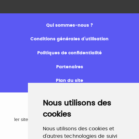
Qui sommes-nous ?
Conditions générales d’utilisation
Politiques de confidentialité
Partenaires
Plan du site
Nous utilisons des
cookies
Emploi
1er site emploi du secteur culturel 784.000 visites et
230.000 visiteurs uniques par mois.
Nous utilisons des cookies et
www.profilculture.com
d'autres technologies de suivi