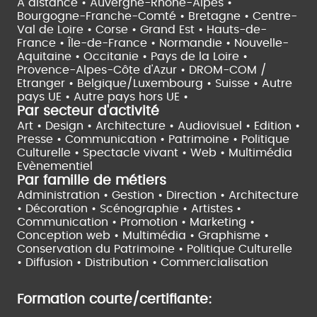
À distance •
Auvergne-Rhône-Alpes •
Bourgogne-Franche-Comté •
Bretagne •
Centre-
Val de Loire •
Corse •
Grand Est •
Hauts-de-
France •
Île-de-France •
Normandie •
Nouvelle-
Aquitaine •
Occitanie •
Pays de la Loire •
Provence-Alpes-Côte d'Azur •
DROM-COM /
Etranger •
Belgique/Luxembourg •
Suisse •
Autre
pays UE •
Autre pays hors UE •
Par secteur d'activité
Art • Design • Architecture •
Audiovisuel •
Edition •
Presse • Communication •
Patrimoine • Politique
Culturelle •
Spectacle vivant •
Web • Multimédia
Evènementiel
Par famille de métiers
Administration • Gestion • Direction •
Architecture
• Décoration • Scénographie •
Artistes •
Communication • Promotion • Marketing •
Conception web • Multimédia • Graphisme •
Conservation du Patrimoine • Politique Culturelle
•
Diffusion • Distribution • Commercialisation
Formation courte/certifiante: