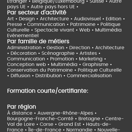
Etranger •
Belgique/Luxembourg •
Suisse •
Autre
pays UE •
Autre pays hors UE •
Par secteur d'activité
Art • Design • Architecture •
Audiovisuel •
Edition •
Presse • Communication •
Patrimoine • Politique
Culturelle •
Spectacle vivant •
Web • Multimédia
Evènementiel
Par famille de métiers
Administration • Gestion • Direction •
Architecture
• Décoration • Scénographie •
Artistes •
Communication • Promotion • Marketing •
Conception web • Multimédia • Graphisme •
Conservation du Patrimoine • Politique Culturelle
•
Diffusion • Distribution • Commercialisation
Formation courte/certifiante:
Par région
À distance •
Auvergne-Rhône-Alpes •
Bourgogne-Franche-Comté •
Bretagne •
Centre-
Val de Loire •
Corse •
Grand Est •
Hauts-de-
France •
Île-de-France •
Normandie •
Nouvelle-