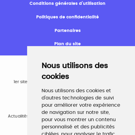
Conditions générales d’utilisation
Politiques de confidentialité
Partenaires
Plan du site
Nous utilisons des
cookies
Emploi
1er site emploi du secteur culturel 784.000 visites et
230.000 visiteurs uniques par mois.
Nous utilisons des cookies et
www.profilculture.com
d'autres technologies de suivi
pour améliorer votre expérience
Formation
de navigation sur notre site,
Actualités, guide et annuaire des formations aux métiers
pour vous montrer un contenu
de la culture.
www.profilculture-formation.com
personnalisé et des publicités
ciblées, pour analyser le trafic