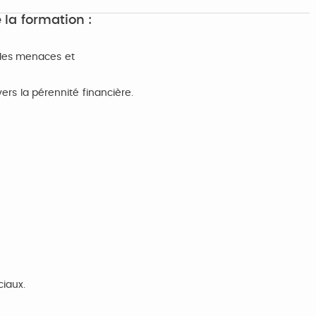
 la formation :
 les menaces et
 vers la pérennité financière.
ciaux.