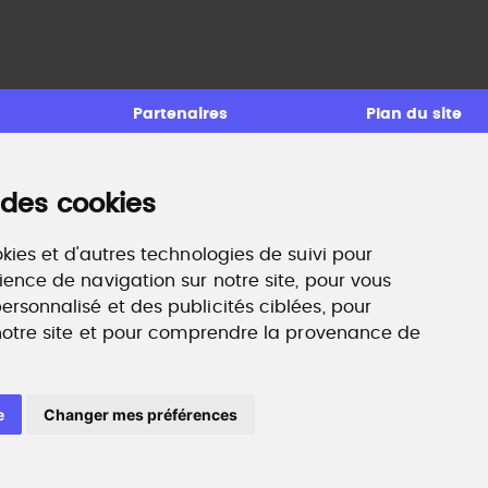
Partenaires
Plan du site
 des cookies
ccompagnement professionnel
ilan de compétences, coaching, techniques de
echerche d'emploi, entretien conseil.
kies et d'autres technologies de suivi pour
ww.profilculture-competences.com
ience de navigation sur notre site, pour vous
rsonnalisé et des publicités ciblées, pour
 notre site et pour comprendre la provenance de
e
Changer mes préférences