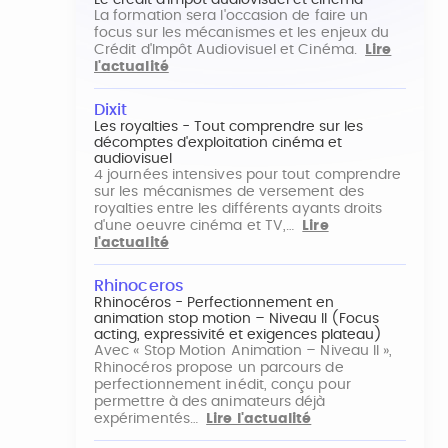
Le crédit d'impôt audiovisuel et cinéma
La formation sera l'occasion de faire un
focus sur les mécanismes et les enjeux du
Crédit d'Impôt Audiovisuel et Cinéma.
Lire
l'actualité
Dixit
Les royalties - Tout comprendre sur les
décomptes d'exploitation cinéma et
audiovisuel
4 journées intensives pour tout comprendre
sur les mécanismes de versement des
royalties entre les différents ayants droits
d'une oeuvre cinéma et TV,…
Lire
l'actualité
Rhinoceros
Rhinocéros - Perfectionnement en
animation stop motion – Niveau II (Focus
acting, expressivité et exigences plateau)
Avec « Stop Motion Animation – Niveau II »,
Rhinocéros propose un parcours de
perfectionnement inédit, conçu pour
permettre à des animateurs déjà
expérimentés…
Lire l'actualité