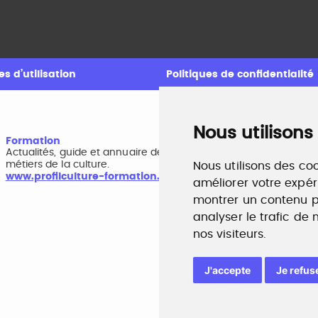
s d’utilisation
Politiques de confidentialité
Nous utilisons
Formation
A
Actualités, guide et annuaire des formations aux
B
métiers de la culture.
r
Nous utilisons des coo
www.profilculture-formation.com
w
améliorer votre expér
montrer un contenu pe
analyser le trafic de
nos visiteurs.
J'accepte
Je refus