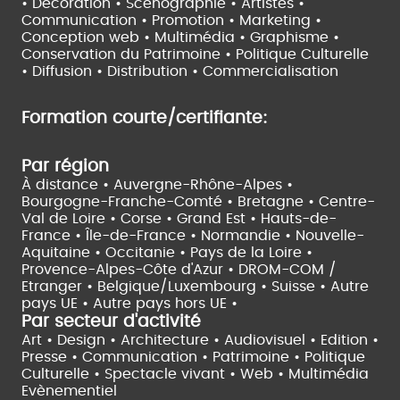
• Décoration • Scénographie •
Artistes •
Communication • Promotion • Marketing •
Conception web • Multimédia • Graphisme •
Conservation du Patrimoine • Politique Culturelle
•
Diffusion • Distribution • Commercialisation
Formation courte/certifiante:
Par région
À distance •
Auvergne-Rhône-Alpes •
Bourgogne-Franche-Comté •
Bretagne •
Centre-
Val de Loire •
Corse •
Grand Est •
Hauts-de-
France •
Île-de-France •
Normandie •
Nouvelle-
Aquitaine •
Occitanie •
Pays de la Loire •
Provence-Alpes-Côte d'Azur •
DROM-COM /
Etranger •
Belgique/Luxembourg •
Suisse •
Autre
pays UE •
Autre pays hors UE •
Par secteur d'activité
Art • Design • Architecture •
Audiovisuel •
Edition •
Presse • Communication •
Patrimoine • Politique
Culturelle •
Spectacle vivant •
Web • Multimédia
Evènementiel