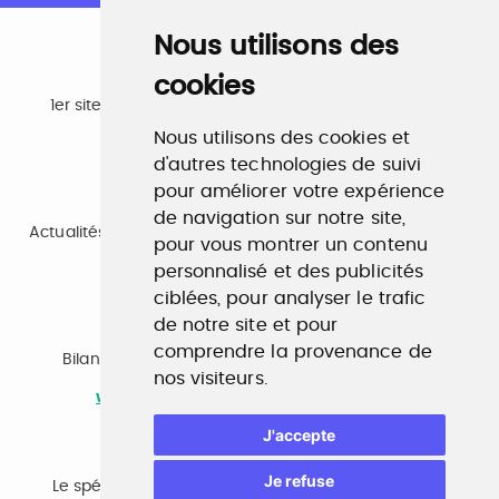
Nous utilisons des
cookies
Emploi
1er site emploi du secteur culturel 784.000 visites et
230.000 visiteurs uniques par mois.
Nous utilisons des cookies et
www.profilculture.com
d'autres technologies de suivi
pour améliorer votre expérience
Formation
de navigation sur notre site,
Actualités, guide et annuaire des formations aux métiers
pour vous montrer un contenu
de la culture.
www.profilculture-formation.com
personnalisé et des publicités
ciblées, pour analyser le trafic
de notre site et pour
Accompagnement professionnel
comprendre la provenance de
Bilan de compétences, coaching, techniques de
nos visiteurs.
recherche d'emploi, entretien conseil.
www.profilculture-competences.com
J'accepte
Cabinet de recrutement
Je refuse
Le spécialiste du secteur culturel, une cvthèque de