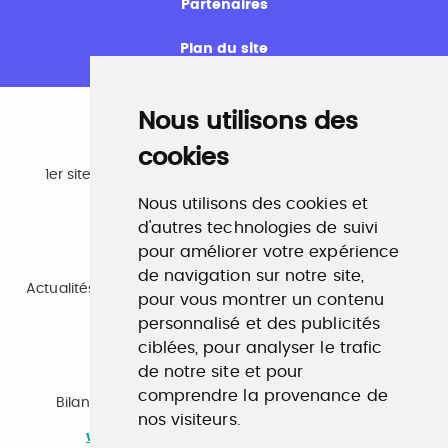
Partenaires
Plan du site
Nous utilisons des
cookies
Emploi
1er site emploi du secteur culturel 784.000 visites et
230.000 visiteurs uniques par mois.
Nous utilisons des cookies et
www.profilculture.com
d'autres technologies de suivi
pour améliorer votre expérience
Formation
de navigation sur notre site,
Actualités, guide et annuaire des formations aux métiers
pour vous montrer un contenu
de la culture.
www.profilculture-formation.com
personnalisé et des publicités
ciblées, pour analyser le trafic
de notre site et pour
Accompagnement professionnel
comprendre la provenance de
Bilan de compétences, coaching, techniques de
nos visiteurs.
recherche d'emploi, entretien conseil.
www.profilculture-competences.com