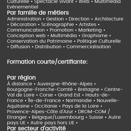
Culturelle •
Spectacle vivant •
Web • Multimédia
Evènementiel
Par famille de métiers
Administration • Gestion • Direction •
Architecture
• Décoration • Scénographie •
Artistes •
Communication • Promotion • Marketing •
Conception web • Multimédia • Graphisme •
Conservation du Patrimoine • Politique Culturelle
•
Diffusion • Distribution • Commercialisation
Formation courte/certifiante:
Par région
À distance •
Auvergne-Rhône-Alpes •
Bourgogne-Franche-Comté •
Bretagne •
Centre-
Val de Loire •
Corse •
Grand Est •
Hauts-de-
France •
Île-de-France •
Normandie •
Nouvelle-
Aquitaine •
Occitanie •
Pays de la Loire •
Provence-Alpes-Côte d'Azur •
DROM-COM /
Etranger •
Belgique/Luxembourg •
Suisse •
Autre
pays UE •
Autre pays hors UE •
Par secteur d'activité