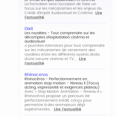
Le crédit d'impôt audiovisuel et cinéma
La formation sera l'occasion de faire un
focus sur les mécanismes et les enjeux du
Crédit d'Impôt Audiovisuel et Cinéma.
Lire
l'actualité
Dixit
Les royalties - Tout comprendre sur les
décomptes d'exploitation cinéma et
audiovisuel
4 journées intensives pour tout comprendre
sur les mécanismes de versement des
royalties entre les différents ayants droits
d'une oeuvre cinéma et TV,…
Lire
l'actualité
Rhinoceros
Rhinocéros - Perfectionnement en
animation stop motion – Niveau II (Focus
acting, expressivité et exigences plateau)
Avec « Stop Motion Animation – Niveau II »,
Rhinocéros propose un parcours de
perfectionnement inédit, conçu pour
permettre à des animateurs déjà
expérimentés…
Lire l'actualité