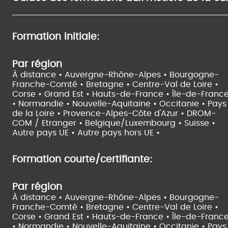
Formation initiale:
Par région
À distance •
Auvergne-Rhône-Alpes •
Bourgogne-
Franche-Comté •
Bretagne •
Centre-Val de Loire •
Corse •
Grand Est •
Hauts-de-France •
Île-de-Franc
•
Normandie •
Nouvelle-Aquitaine •
Occitanie •
Pays
de la Loire •
Provence-Alpes-Côte d'Azur •
DROM-
COM / Etranger •
Belgique/Luxembourg •
Suisse •
Autre pays UE •
Autre pays hors UE •
Formation courte/certifiante:
Par région
À distance •
Auvergne-Rhône-Alpes •
Bourgogne-
Franche-Comté •
Bretagne •
Centre-Val de Loire •
Corse •
Grand Est •
Hauts-de-France •
Île-de-Franc
•
Normandie •
Nouvelle-Aquitaine •
Occitanie •
Pays