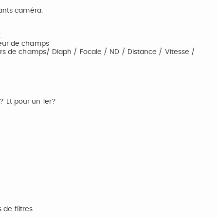
tants caméra.
t
deur de champs
urs de champs/ Diaph / Focale / ND / Distance / Vitesse /
 Et pour un 1er?
 de filtres