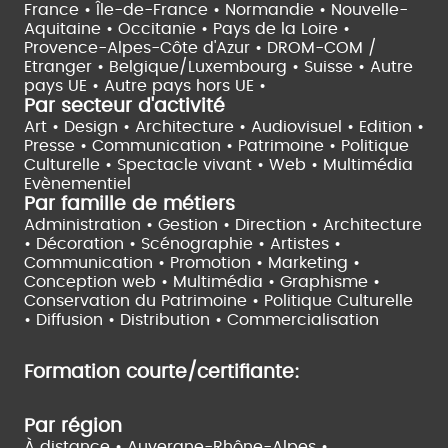
France •
Île-de-France •
Normandie •
Nouvelle-
Aquitaine •
Occitanie •
Pays de la Loire •
Provence-Alpes-Côte d'Azur •
DROM-COM /
Etranger •
Belgique/Luxembourg •
Suisse •
Autre
pays UE •
Autre pays hors UE •
Par secteur d'activité
Art • Design • Architecture •
Audiovisuel •
Edition •
Presse • Communication •
Patrimoine • Politique
Culturelle •
Spectacle vivant •
Web • Multimédia
Evènementiel
Par famille de métiers
Administration • Gestion • Direction •
Architecture
• Décoration • Scénographie •
Artistes •
Communication • Promotion • Marketing •
Conception web • Multimédia • Graphisme •
Conservation du Patrimoine • Politique Culturelle
•
Diffusion • Distribution • Commercialisation
Formation courte/certifiante:
Par région
À distance •
Auvergne-Rhône-Alpes •