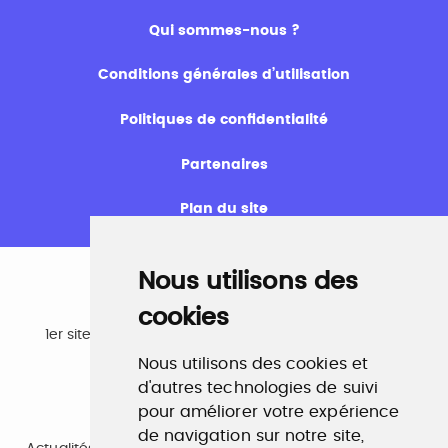
Qui sommes-nous ?
Conditions générales d’utilisation
Politiques de confidentialité
Partenaires
Plan du site
Nous utilisons des
cookies
Emploi
1er site emploi du secteur culturel 784.000 visites et
230.000 visiteurs uniques par mois.
Nous utilisons des cookies et
www.profilculture.com
d'autres technologies de suivi
pour améliorer votre expérience
Formation
de navigation sur notre site,