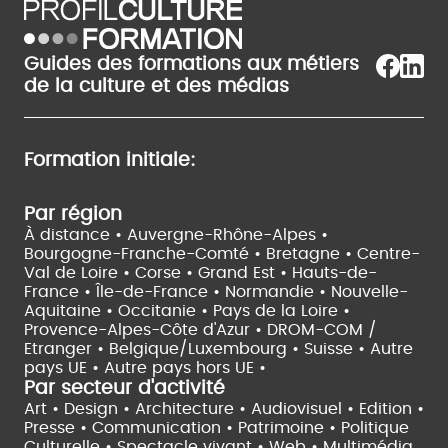
Guides des formations aux métiers
de la culture et des médias
Formation initiale:
Par région
À distance •
Auvergne-Rhône-Alpes •
Bourgogne-Franche-Comté •
Bretagne •
Centre-
Val de Loire •
Corse •
Grand Est •
Hauts-de-
France •
Île-de-France •
Normandie •
Nouvelle-
Aquitaine •
Occitanie •
Pays de la Loire •
Provence-Alpes-Côte d'Azur •
DROM-COM /
Etranger •
Belgique/Luxembourg •
Suisse •
Autre
pays UE •
Autre pays hors UE •
Par secteur d'activité
Art • Design • Architecture •
Audiovisuel •
Edition •
Presse • Communication •
Patrimoine • Politique
Culturelle •
Spectacle vivant •
Web • Multimédia