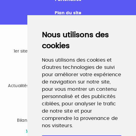
Plan du site
Nous utilisons des
cookies
Emploi
1er site emploi du secteur culturel 784.000 visites et
230.000 visiteurs uniques par mois.
Nous utilisons des cookies et
www.profilculture.com
d'autres technologies de suivi
pour améliorer votre expérience
Formation
de navigation sur notre site,
Actualités, guide et annuaire des formations aux métiers
pour vous montrer un contenu
de la culture.
www.profilculture-formation.com
personnalisé et des publicités
ciblées, pour analyser le trafic
de notre site et pour
Accompagnement professionnel
comprendre la provenance de
Bilan de compétences, coaching, techniques de
nos visiteurs.
recherche d'emploi, entretien conseil.
www.profilculture-competences.com