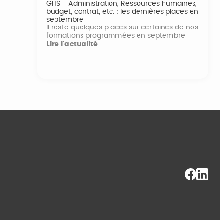
GHS - Administration, Ressources humaines,
budget, contrat, etc. : les dernières places en
septembre
Il reste quelques places sur certaines de nos
formations programmées en septembre
Lire l'actualité