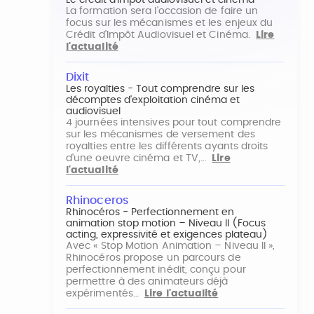
Le crédit d'impôt audiovisuel et cinéma
La formation sera l'occasion de faire un
focus sur les mécanismes et les enjeux du
Crédit d'Impôt Audiovisuel et Cinéma.
Lire
l'actualité
Dixit
Les royalties - Tout comprendre sur les
décomptes d'exploitation cinéma et
audiovisuel
4 journées intensives pour tout comprendre
sur les mécanismes de versement des
royalties entre les différents ayants droits
d'une oeuvre cinéma et TV,…
Lire
l'actualité
Rhinoceros
Rhinocéros - Perfectionnement en
animation stop motion – Niveau II (Focus
acting, expressivité et exigences plateau)
Avec « Stop Motion Animation – Niveau II »,
Rhinocéros propose un parcours de
perfectionnement inédit, conçu pour
permettre à des animateurs déjà
expérimentés…
Lire l'actualité