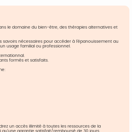
s le domaine du bien-être, des thérapies alternatives et
les savoirs nécessaires pour accéder à l’épanouissement au
un usage familial ou professionnel.
ternationnal.
ants formés et satisfaits.
me:
rez un accès illimité à toutes les ressources de la
i qu'une garantie satisfait/remboursé de 30 jours.