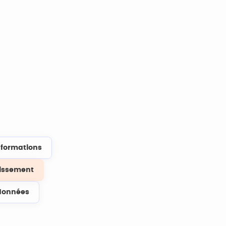
s formations
lissement
données