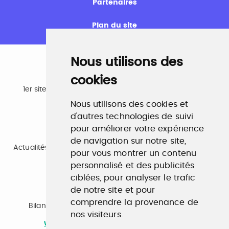
Partenaires
Plan du site
Nous utilisons des
cookies
Emploi
1er site emploi du secteur culturel 784.000 visites et
230.000 visiteurs uniques par mois.
Nous utilisons des cookies et
www.profilculture.com
d'autres technologies de suivi
pour améliorer votre expérience
Formation
de navigation sur notre site,
Actualités, guide et annuaire des formations aux métiers
pour vous montrer un contenu
de la culture.
personnalisé et des publicités
www.profilculture-formation.com
ciblées, pour analyser le trafic
de notre site et pour
Accompagnement professionnel
comprendre la provenance de
Bilan de compétences, coaching, techniques de
nos visiteurs.
recherche d'emploi, entretien conseil.
www.profilculture-competences.com