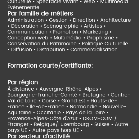
Culturelle •
Spectacle vivant •
Web • Multimédia
Evènementiel
Par famille de métiers
Administration • Gestion • Direction •
Architecture
• Décoration • Scénographie •
Artistes •
Communication • Promotion • Marketing •
Conception web • Multimédia • Graphisme •
Conservation du Patrimoine • Politique Culturelle
•
Diffusion • Distribution • Commercialisation
Formation courte/certifiante:
Par région
À distance •
Auvergne-Rhône-Alpes •
Bourgogne-Franche-Comté •
Bretagne •
Centre-
Val de Loire •
Corse •
Grand Est •
Hauts-de-
France •
Île-de-France •
Normandie •
Nouvelle-
Aquitaine •
Occitanie •
Pays de la Loire •
Provence-Alpes-Côte d'Azur •
DROM-COM /
Etranger •
Belgique/Luxembourg •
Suisse •
Autre
pays UE •
Autre pays hors UE •
Par secteur d'activité