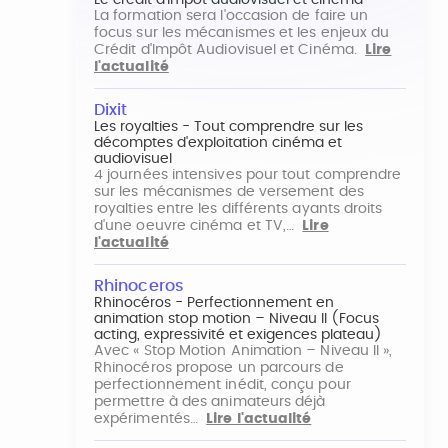
Le crédit d'impôt audiovisuel et cinéma
La formation sera l'occasion de faire un
focus sur les mécanismes et les enjeux du
Crédit d'Impôt Audiovisuel et Cinéma.
Lire
l'actualité
Dixit
Les royalties - Tout comprendre sur les
décomptes d'exploitation cinéma et
audiovisuel
4 journées intensives pour tout comprendre
sur les mécanismes de versement des
royalties entre les différents ayants droits
d'une oeuvre cinéma et TV,…
Lire
l'actualité
Rhinoceros
Rhinocéros - Perfectionnement en
animation stop motion – Niveau II (Focus
acting, expressivité et exigences plateau)
Avec « Stop Motion Animation – Niveau II »,
Rhinocéros propose un parcours de
perfectionnement inédit, conçu pour
permettre à des animateurs déjà
expérimentés…
Lire l'actualité