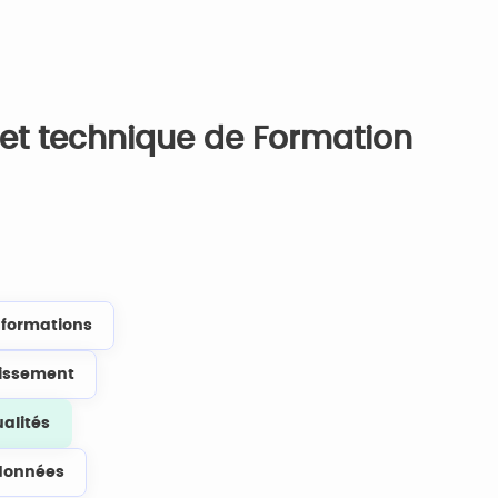
l et technique de Formation
s formations
lissement
ualités
données