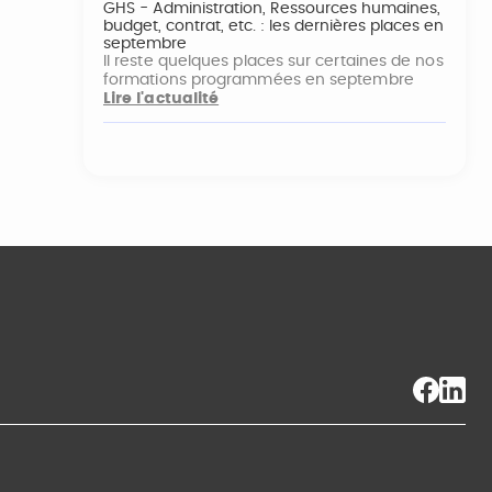
GHS - Administration, Ressources humaines,
budget, contrat, etc. : les dernières places en
septembre
Il reste quelques places sur certaines de nos
formations programmées en septembre
Lire l'actualité