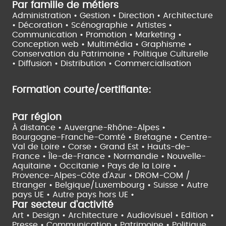
Par famille de métiers
Administration • Gestion • Direction •
Architecture
• Décoration • Scénographie •
Artistes •
Communication • Promotion • Marketing •
Conception web • Multimédia • Graphisme •
Conservation du Patrimoine • Politique Culturelle
•
Diffusion • Distribution • Commercialisation
Formation courte/certifiante:
Par région
À distance •
Auvergne-Rhône-Alpes •
Bourgogne-Franche-Comté •
Bretagne •
Centre-
Val de Loire •
Corse •
Grand Est •
Hauts-de-
France •
Île-de-France •
Normandie •
Nouvelle-
Aquitaine •
Occitanie •
Pays de la Loire •
Provence-Alpes-Côte d'Azur •
DROM-COM /
Etranger •
Belgique/Luxembourg •
Suisse •
Autre
pays UE •
Autre pays hors UE •
Par secteur d'activité
Art • Design • Architecture •
Audiovisuel •
Edition •
Presse • Communication •
Patrimoine • Politique