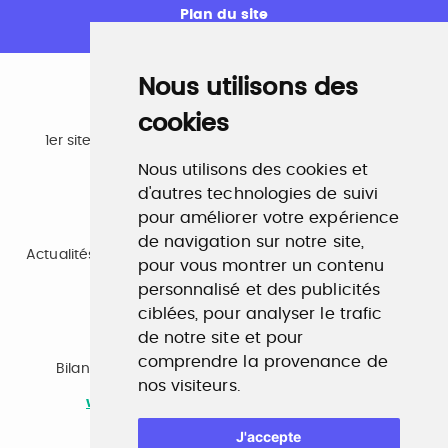
Plan du site
Nous utilisons des
cookies
Emploi
1er site emploi du secteur culturel 784.000 visites et
230.000 visiteurs uniques par mois.
Nous utilisons des cookies et
www.profilculture.com
d'autres technologies de suivi
pour améliorer votre expérience
Formation
de navigation sur notre site,
Actualités, guide et annuaire des formations aux métiers
pour vous montrer un contenu
de la culture.
personnalisé et des publicités
www.profilculture-formation.com
ciblées, pour analyser le trafic
de notre site et pour
Accompagnement professionnel
comprendre la provenance de
Bilan de compétences, coaching, techniques de
nos visiteurs.
recherche d'emploi, entretien conseil.
www.profilculture-competences.com
J'accepte