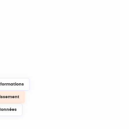
s formations
lissement
données