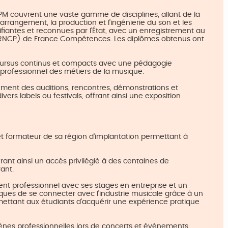
 couvrent une vaste gamme de disciplines, allant de la
arrangement, la production et l’ingénierie du son et les
ifiantes et reconnues par l’État, avec un enregistrement au
s (RNCP) de France Compétences. Les diplômes obtenus ont
ursus continus et compacts avec une pédagogie
 professionnel des métiers de la musique.
ement des auditions, rencontres, démonstrations et
vers labels ou festivals, offrant ainsi une exposition
et formateur de sa région d'implantation permettant à
rant ainsi un accès privilégié à des centaines de
vant.
nt professionnel avec ses stages en entreprise et un
ques de se connecter avec l’industrie musicale grâce à un
mettant aux étudiants d’acquérir une expérience pratique
scènes professionnelles lors de concerts et événements