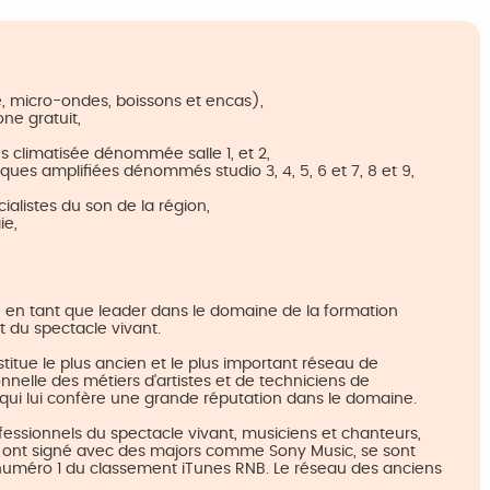
é, micro-ondes, boissons et encas),
ne gratuit,
s climatisée dénommée salle 1, et 2,
ues amplifiées dénommés studio 3, 4, 5, 6 et 7, 8 et 9,
alistes du son de la région,
ie,
ne en tant que leader dans le domaine de la formation
et du spectacle vivant.
itue le plus ancien et le plus important réseau de
nelle des métiers d'artistes et de techniciens de
e qui lui confère une grande réputation dans le domaine.
fessionnels du spectacle vivant, musiciens et chanteurs,
s ont signé avec des majors comme Sony Music, se sont
 le numéro 1 du classement iTunes RNB. Le réseau des anciens