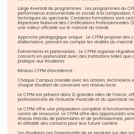
Large éventail de programmes : Les programmes du CFPM
performance instrumentale et vocale à la composition, l’
techniques du spectacle. Certaines formations sont cert
Répertoire National des Certifications Professionnelle
une valeur officielle sur le marché du travail.
Approche pédagogique unique : Le CFPM propose des c
d’alternance, prenant en compte les réalités du marché
Événements et partenariats : Le CFPM organise régulièr
concerts en partenariat avec des institutions telles que di
pratique aux étudiants.
Réseau CFPM d’excellence :
Chaque Campus travaille avec les artistes, techniciens 
chaque étudiant de construire son réseau local.
Le CFPM est présent dans 12 grandes villes de France, off
professionnels de l’industrie musicale et du spectacle vi
Le CFPM offre une préparation complète à l’environneme
centre de ressource. Le CFPM offre des opportunités uni
réseau étendu de partenaires et de professionnels, per
et d’établir des contacts pour leur future carrière.
Les étudiants ont l’opportunité de se produire sur des 