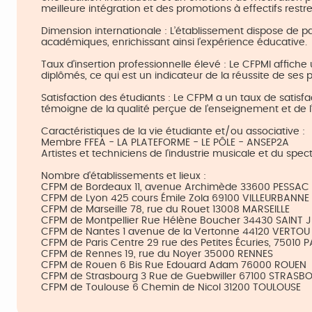
meilleure intégration et des promotions à effectifs restrei
Dimension internationale : L’établissement dispose de pa
académiques, enrichissant ainsi l’expérience éducative.
Taux d’insertion professionnelle élevé : Le CFPMI affiche
diplômés, ce qui est un indicateur de la réussite de se
Satisfaction des étudiants : Le CFPM a un taux de satisf
témoigne de la qualité perçue de l’enseignement et de l
Caractéristiques de la vie étudiante et/ou associative :
Membre FFEA - LA PLATEFORME - LE PÔLE - ANSEP2A
Artistes et techniciens de l'industrie musicale et du spec
Nombre d'établissements et lieux :
CFPM de Bordeaux 11, avenue Archimède 33600 PESSAC
CFPM de Lyon 425 cours Émile Zola 69100 VILLEURBANNE
CFPM de Marseille 78, rue du Rouet 13008 MARSEILLE
CFPM de Montpellier Rue Hélène Boucher 34430 SAINT 
CFPM de Nantes 1 avenue de la Vertonne 44120 VERTOU
CFPM de Paris Centre 29 rue des Petites Écuries, 75010 P
CFPM de Rennes 19, rue du Noyer 35000 RENNES
CFPM de Rouen 6 Bis Rue Edouard Adam 76000 ROUEN
CFPM de Strasbourg 3 Rue de Guebwiller 67100 STRASB
CFPM de Toulouse 6 Chemin de Nicol 31200 TOULOUSE