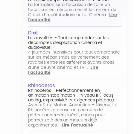
Le crédit d'impôt audiovisuel et cinéma
La formation sera l'occasion de faire un
focus sur les mécanismes et les enjeux du
Crédit d'Impôt Audiovisuel et Cinéma.
Lire
l'actualité
Dixit
Les royalties - Tout comprendre sur les
décomptes d'exploitation cinéma et
audiovisuel
4 journées intensives pour tout comprendre
sur les mécanismes de versement des
royalties entre les différents ayants droits
d'une oeuvre cinéma et TV,…
Lire
l'actualité
Rhinoceros
Rhinocéros - Perfectionnement en
animation stop motion – Niveau II (Focus
acting, expressivité et exigences plateau)
Avec « Stop Motion Animation – Niveau II »,
Rhinocéros propose un parcours de
perfectionnement inédit, conçu pour
permettre à des animateurs déjà
expérimentés…
Lire l'actualité