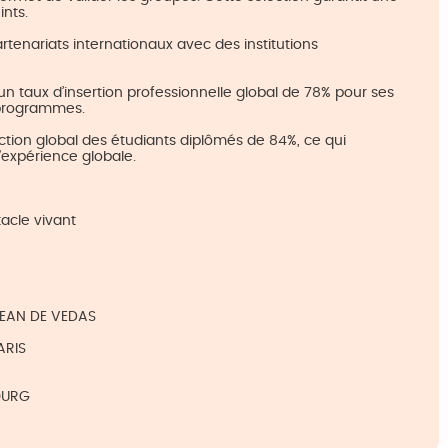
nts.​
rtenariats internationaux avec des institutions
 un taux d’insertion professionnelle global de 78% pour ses
s programmes.
action global des étudiants diplômés de 84%, ce qui
’expérience globale.
tacle vivant
JEAN DE VEDAS
ARIS
OURG