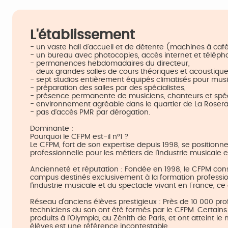
L'établissement
- un vaste hall d’accueil et de détente (machines à caf
- un bureau avec photocopies, accès internet et télépho
- permanences hebdomadaires du directeur,
- deux grandes salles de cours théoriques et acoustique
- sept studios entièrement équipés climatisés pour musiq
- préparation des salles par des spécialistes,
- présence permanente de musiciens, chanteurs et spéci
- environnement agréable dans le quartier de La Rosera
- pas d'accès PMR par dérogation.
Dominante :
Pourquoi le CFPM est-il n°1 ?​
Le CFPM, fort de son expertise depuis 1998, se position
professionnelle pour les métiers de l’industrie musicale 
Ancienneté et réputation : Fondée en 1998, le CFPM const
campus destinés exclusivement à la formation profession
l'industrie musicale et du spectacle vivant en France, c
Réseau d’anciens élèves prestigieux : Près de 10 000 pro
techniciens du son ont été formés par le CFPM. Certain
produits à l’Olympia, au Zénith de Paris, et ont atteint
élèves est une référence incontestable.