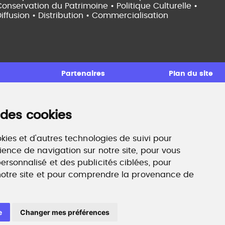
onservation du Patrimoine • Politique Culturelle •
iffusion • Distribution • Commercialisation
Partenaires
Plan du site
 des cookies
ccompagnement professionnel
ilan de compétences, coaching, techniques de
echerche d'emploi, entretien conseil.
kies et d'autres technologies de suivi pour
ww.profilculture-competences.com
ience de navigation sur notre site, pour vous
rsonnalisé et des publicités ciblées, pour
 notre site et pour comprendre la provenance de
e
Changer mes préférences