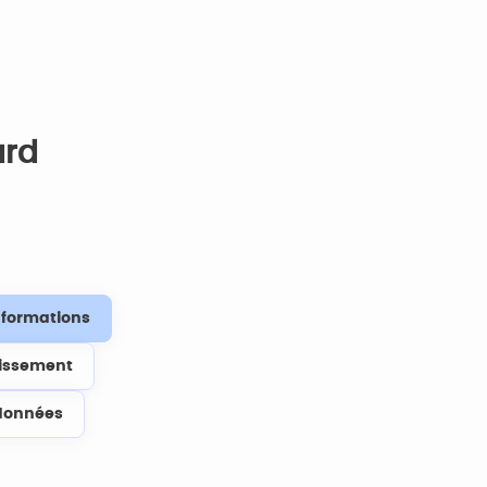
ard
s formations
lissement
données