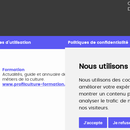
C
D
s d’utilisation
Politiques de confidentialité
Nous utilisons
Formation
A
Actualités, guide et annuaire des formations aux
B
métiers de la culture.
r
Nous utilisons des coo
www.profilculture-formation.com
w
améliorer votre expér
montrer un contenu pe
analyser le trafic de
nos visiteurs.
J'accepte
Je refus