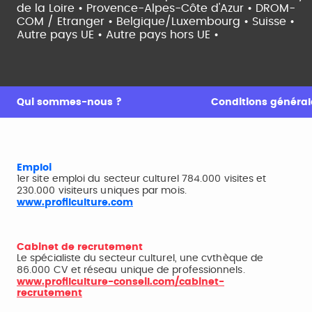
de la Loire •
Provence-Alpes-Côte d'Azur •
DROM-
COM / Etranger •
Belgique/Luxembourg •
Suisse •
Autre pays UE •
Autre pays hors UE •
Qui sommes-nous ?
Conditions générale
Emploi
1er site emploi du secteur culturel 784.000 visites et
230.000 visiteurs uniques par mois.
www.profilculture.com
Cabinet de recrutement
Le spécialiste du secteur culturel, une cvthèque de
86.000 CV et réseau unique de professionnels.
www.profilculture-conseil.com/cabinet-
recrutement