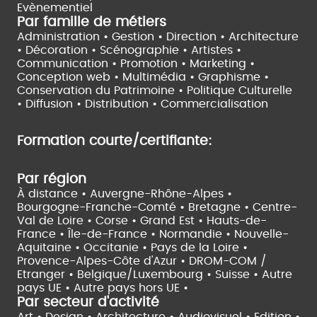
Evènementiel
Par famille de métiers
Administration • Gestion • Direction •
Architecture
• Décoration • Scénographie •
Artistes •
Communication • Promotion • Marketing •
Conception web • Multimédia • Graphisme •
Conservation du Patrimoine • Politique Culturelle
•
Diffusion • Distribution • Commercialisation
Formation courte/certifiante:
Par région
À distance •
Auvergne-Rhône-Alpes •
Bourgogne-Franche-Comté •
Bretagne •
Centre-
Val de Loire •
Corse •
Grand Est •
Hauts-de-
France •
Île-de-France •
Normandie •
Nouvelle-
Aquitaine •
Occitanie •
Pays de la Loire •
Provence-Alpes-Côte d'Azur •
DROM-COM /
Etranger •
Belgique/Luxembourg •
Suisse •
Autre
pays UE •
Autre pays hors UE •
Par secteur d'activité
Art • Design • Architecture •
Audiovisuel •
Edition •