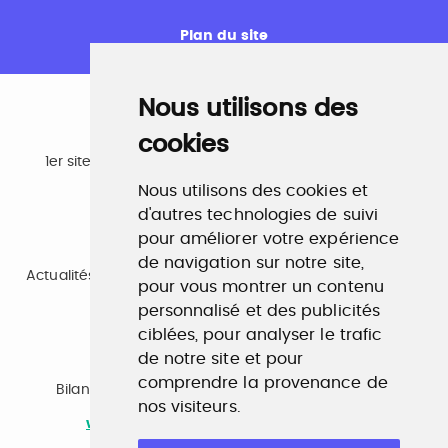
Plan du site
Nous utilisons des
cookies
Emploi
1er site emploi du secteur culturel 784.000 visites et
230.000 visiteurs uniques par mois.
Nous utilisons des cookies et
www.profilculture.com
d'autres technologies de suivi
pour améliorer votre expérience
Formation
de navigation sur notre site,
Actualités, guide et annuaire des formations aux métiers
pour vous montrer un contenu
de la culture.
www.profilculture-formation.com
personnalisé et des publicités
ciblées, pour analyser le trafic
de notre site et pour
Accompagnement professionnel
comprendre la provenance de
Bilan de compétences, coaching, techniques de
nos visiteurs.
recherche d'emploi, entretien conseil.
www.profilculture-competences.com