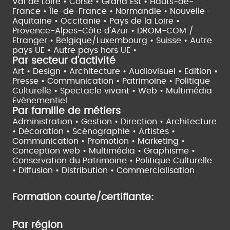
Val de Loire •
Corse •
Grand Est •
Hauts-de-
France •
Île-de-France •
Normandie •
Nouvelle-
Aquitaine •
Occitanie •
Pays de la Loire •
Provence-Alpes-Côte d'Azur •
DROM-COM /
Etranger •
Belgique/Luxembourg •
Suisse •
Autre
pays UE •
Autre pays hors UE •
Par secteur d'activité
Art • Design • Architecture •
Audiovisuel •
Edition •
Presse • Communication •
Patrimoine • Politique
Culturelle •
Spectacle vivant •
Web • Multimédia
Evènementiel
Par famille de métiers
Administration • Gestion • Direction •
Architecture
• Décoration • Scénographie •
Artistes •
Communication • Promotion • Marketing •
Conception web • Multimédia • Graphisme •
Conservation du Patrimoine • Politique Culturelle
•
Diffusion • Distribution • Commercialisation
Formation courte/certifiante:
Par région