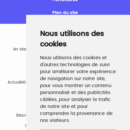
Plan du site
Nous utilisons des
cookies
Emploi
1er site emploi du secteur culturel 784.000 visites et
230.000 visiteurs uniques par mois.
Nous utilisons des cookies et
www.profilculture.com
d'autres technologies de suivi
pour améliorer votre expérience
Formation
de navigation sur notre site,
Actualités, guide et annuaire des formations aux métiers
pour vous montrer un contenu
de la culture.
www.profilculture-formation.com
personnalisé et des publicités
ciblées, pour analyser le trafic
de notre site et pour
Accompagnement professionnel
comprendre la provenance de
Bilan de compétences, coaching, techniques de
nos visiteurs.
recherche d'emploi, entretien conseil.
www.profilculture-competences.com