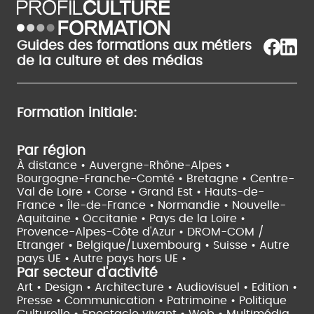
Guides des formations aux métiers
de la culture et des médias
Formation initiale:
Par région
À distance •
Auvergne-Rhône-Alpes •
Bourgogne-Franche-Comté •
Bretagne •
Centre-
Val de Loire •
Corse •
Grand Est •
Hauts-de-
France •
Île-de-France •
Normandie •
Nouvelle-
Aquitaine •
Occitanie •
Pays de la Loire •
Provence-Alpes-Côte d'Azur •
DROM-COM /
Etranger •
Belgique/Luxembourg •
Suisse •
Autre
pays UE •
Autre pays hors UE •
Par secteur d'activité
Art • Design • Architecture •
Audiovisuel •
Edition •
Presse • Communication •
Patrimoine • Politique
Culturelle •
Spectacle vivant •
Web • Multimédia