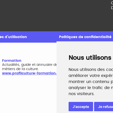
C
D
s d’utilisation
Politiques de confidentialité
Nous utilisons
Formation
A
Actualités, guide et annuaire des formations aux
B
métiers de la culture.
r
Nous utilisons des coo
www.profilculture-formation.com
w
améliorer votre expér
montrer un contenu pe
analyser le trafic de
nos visiteurs.
J'accepte
Je refus