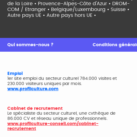
de la Loire •
Provence-Alpes-Côte d'Azur •
DROM-
COM / Etranger •
Belgique/Luxembourg •
Suisse •
Autre pays UE •
Autre pays hors UE •
Qui sommes-nous ?
Conditions générale
Emploi
1er site emploi du secteur culturel 784.000 visites et
230.000 visiteurs uniques par mois.
www.profilculture.com
Cabinet de recrutement
Le spécialiste du secteur culturel, une cvthèque de
86.000 CV et réseau unique de professionnels.
www.profilculture-conseil.com/cabinet-
recrutement