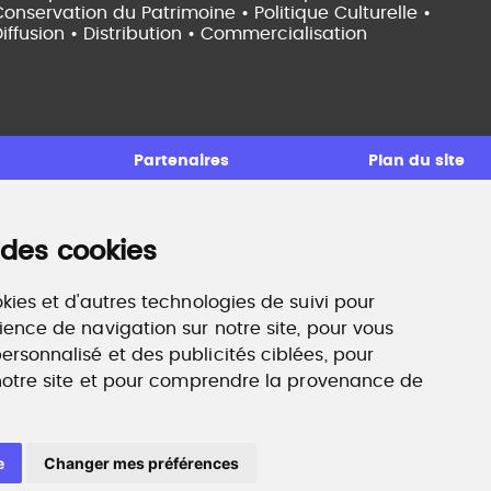
onservation du Patrimoine • Politique Culturelle •
iffusion • Distribution • Commercialisation
Partenaires
Plan du site
 des cookies
ccompagnement professionnel
ilan de compétences, coaching, techniques de
echerche d'emploi, entretien conseil.
kies et d'autres technologies de suivi pour
ww.profilculture-competences.com
ience de navigation sur notre site, pour vous
rsonnalisé et des publicités ciblées, pour
 notre site et pour comprendre la provenance de
e
Changer mes préférences