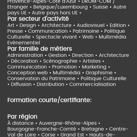
Provence-Alpes-Côte d'Azur •
DROM-COM /
Etranger •
Belgique/Luxembourg •
Suisse •
Autre
pays UE •
Autre pays hors UE •
Par secteur d'activité
Art • Design • Architecture •
Audiovisuel •
Edition •
Presse • Communication •
Patrimoine • Politique
Culturelle •
Spectacle vivant •
Web • Multimédia
Evènementiel
Par famille de métiers
Administration • Gestion • Direction •
Architecture
• Décoration • Scénographie •
Artistes •
Communication • Promotion • Marketing •
Conception web • Multimédia • Graphisme •
Conservation du Patrimoine • Politique Culturelle
•
Diffusion • Distribution • Commercialisation
Formation courte/certifiante:
Par région
À distance •
Auvergne-Rhône-Alpes •
Bourgogne-Franche-Comté •
Bretagne •
Centre-
Val de Loire •
Corse •
Grand Est •
Hauts-de-