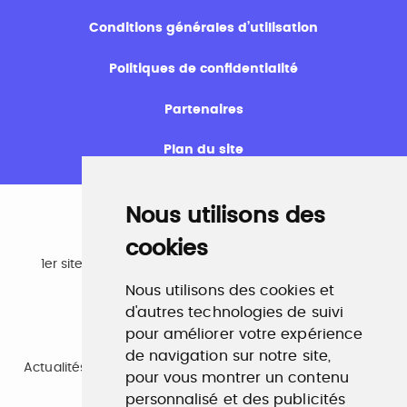
Conditions générales d’utilisation
Politiques de confidentialité
Partenaires
Plan du site
Nous utilisons des
cookies
Emploi
1er site emploi du secteur culturel 784.000 visites et
230.000 visiteurs uniques par mois.
Nous utilisons des cookies et
www.profilculture.com
d'autres technologies de suivi
pour améliorer votre expérience
Formation
de navigation sur notre site,
Actualités, guide et annuaire des formations aux métiers
pour vous montrer un contenu
de la culture.
www.profilculture-formation.com
personnalisé et des publicités