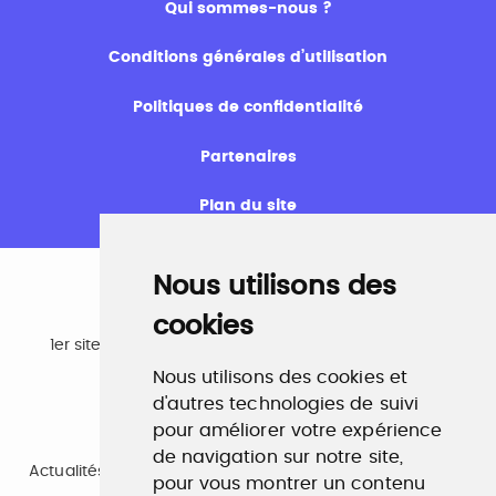
Qui sommes-nous ?
Conditions générales d’utilisation
Politiques de confidentialité
Partenaires
Plan du site
Nous utilisons des
cookies
Emploi
1er site emploi du secteur culturel 784.000 visites et
230.000 visiteurs uniques par mois.
Nous utilisons des cookies et
www.profilculture.com
d'autres technologies de suivi
pour améliorer votre expérience
Formation
de navigation sur notre site,
Actualités, guide et annuaire des formations aux métiers
pour vous montrer un contenu
de la culture.