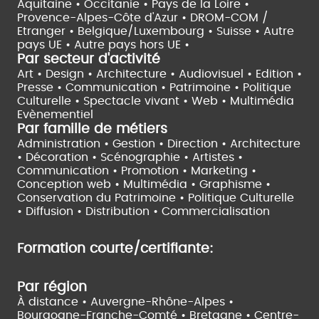
Aquitaine •
Occitanie •
Pays de la Loire •
Provence-Alpes-Côte d'Azur •
DROM-COM /
Etranger •
Belgique/Luxembourg •
Suisse •
Autre
pays UE •
Autre pays hors UE •
Par secteur d'activité
Art • Design • Architecture •
Audiovisuel •
Edition •
Presse • Communication •
Patrimoine • Politique
Culturelle •
Spectacle vivant •
Web • Multimédia
Evènementiel
Par famille de métiers
Administration • Gestion • Direction •
Architecture
• Décoration • Scénographie •
Artistes •
Communication • Promotion • Marketing •
Conception web • Multimédia • Graphisme •
Conservation du Patrimoine • Politique Culturelle
•
Diffusion • Distribution • Commercialisation
Formation courte/certifiante:
Par région
À distance •
Auvergne-Rhône-Alpes •
Bourgogne-Franche-Comté •
Bretagne •
Centre-