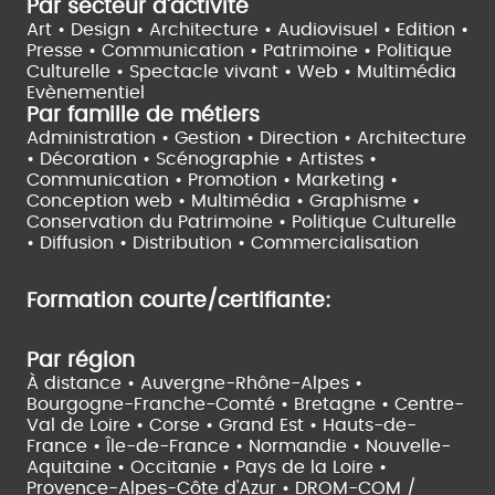
Par secteur d'activité
Art • Design • Architecture •
Audiovisuel •
Edition •
Presse • Communication •
Patrimoine • Politique
Culturelle •
Spectacle vivant •
Web • Multimédia
Evènementiel
Par famille de métiers
Administration • Gestion • Direction •
Architecture
• Décoration • Scénographie •
Artistes •
Communication • Promotion • Marketing •
Conception web • Multimédia • Graphisme •
Conservation du Patrimoine • Politique Culturelle
•
Diffusion • Distribution • Commercialisation
Formation courte/certifiante:
Par région
À distance •
Auvergne-Rhône-Alpes •
Bourgogne-Franche-Comté •
Bretagne •
Centre-
Val de Loire •
Corse •
Grand Est •
Hauts-de-
France •
Île-de-France •
Normandie •
Nouvelle-
Aquitaine •
Occitanie •
Pays de la Loire •
Provence-Alpes-Côte d'Azur •
DROM-COM /