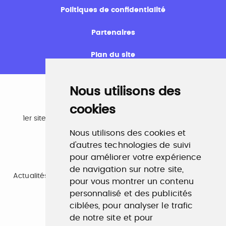
Politiques de confidentialité
Partenaires
Plan du site
Nous utilisons des
cookies
Emploi
1er site emploi du secteur culturel 784.000 visites et
230.000 visiteurs uniques par mois.
Nous utilisons des cookies et
www.profilculture.com
d'autres technologies de suivi
pour améliorer votre expérience
Formation
de navigation sur notre site,
Actualités, guide et annuaire des formations aux métiers
pour vous montrer un contenu
de la culture.
www.profilculture-formation.com
personnalisé et des publicités
ciblées, pour analyser le trafic
de notre site et pour
Accompagnement professionnel