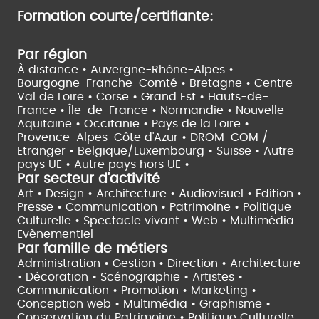
Formation courte/certifiante:
Par région
À distance •
Auvergne-Rhône-Alpes •
Bourgogne-Franche-Comté •
Bretagne •
Centre-
Val de Loire •
Corse •
Grand Est •
Hauts-de-
France •
Île-de-France •
Normandie •
Nouvelle-
Aquitaine •
Occitanie •
Pays de la Loire •
Provence-Alpes-Côte d'Azur •
DROM-COM /
Etranger •
Belgique/Luxembourg •
Suisse •
Autre
pays UE •
Autre pays hors UE •
Par secteur d'activité
Art • Design • Architecture •
Audiovisuel •
Edition •
Presse • Communication •
Patrimoine • Politique
Culturelle •
Spectacle vivant •
Web • Multimédia
Evènementiel
Par famille de métiers
Administration • Gestion • Direction •
Architecture
• Décoration • Scénographie •
Artistes •
Communication • Promotion • Marketing •
Conception web • Multimédia • Graphisme •
Conservation du Patrimoine • Politique Culturelle