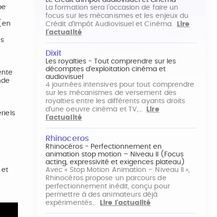
Le crédit d'impôt audiovisuel et cinéma
pe
La formation sera l'occasion de faire un
focus sur les mécanismes et les enjeux du
 (en
Crédit d'Impôt Audiovisuel et Cinéma.
Lire
l'actualité
es
Dixit
Les royalties - Tout comprendre sur les
décomptes d'exploitation cinéma et
ente
audiovisuel
ande
4 journées intensives pour tout comprendre
sur les mécanismes de versement des
royalties entre les différents ayants droits
d'une oeuvre cinéma et TV,…
Lire
riels
l'actualité
Rhinoceros
Rhinocéros - Perfectionnement en
animation stop motion – Niveau II (Focus
acting, expressivité et exigences plateau)
 et
Avec « Stop Motion Animation – Niveau II »,
Rhinocéros propose un parcours de
perfectionnement inédit, conçu pour
permettre à des animateurs déjà
expérimentés…
Lire l'actualité