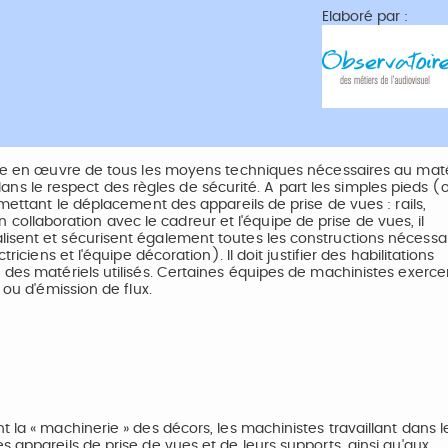
Elaboré par :
mise en œuvre de tous les moyens techniques nécessaires au maté
n dans le respect des règles de sécurité. A part les simples pieds (
rmettant le déplacement des appareils de prise de vues : rails,
 en collaboration avec le cadreur et l'équipe de prise de vues, il
isent et sécurisent également toutes les constructions nécessa
iciens et l'équipe décoration). Il doit justifier des habilitations
 des matériels utilisés. Certaines équipes de machinistes exerce
 ou d'émission de flux.
 la « machinerie » des décors, les machinistes travaillant dans l
 appareils de prise de vues et de leurs supports, ainsi qu'aux