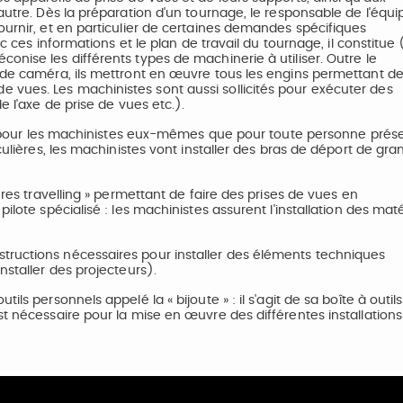
autre. Dès la préparation d'un tournage, le responsable de l'équi
ournir, et en particulier de certaines demandes spécifiques
ec ces informations et le plan de travail du tournage, il constitue
onise les différents types de machinerie à utiliser. Outre le
s de caméra, ils mettront en œuvre tous les engins permettant d
vues. Les machinistes sont aussi sollicités pour exécuter des
e l'axe de prise de vues etc.).
tant pour les machinistes eux-mêmes que pour toute personne prés
culières, les machinistes vont installer des bras de déport de gr
ures travelling » permettant de faire des prises de vues en
ilote spécialisé : les machinistes assurent l'installation des maté
tructions nécessaires pour installer des éléments techniques
nstaller des projecteurs).
ls personnels appelé la « bijoute » : il s'agit de sa boîte à outils
t nécessaire pour la mise en œuvre des différentes installations