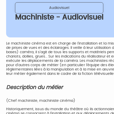
Audiovisuel
Machiniste - Audiovisuel
Le machiniste cinéma est en charge de l'installation et la 
de prises de vues et des éclairages. Il veille à leur utilisatio
bases) caméra, il s'agit de tous les supports et matériels pe
chariots, dollies, grues... Sur les indications du réalisateur et
exécute les déplacements de la caméra. Les machinistes réal
pour d'autres corps de métier (en particulier l'équipe des électr
réglementaires liées à la manipulation et à la mise en œuvre
leur métier également dans le cadre de la fiction télévisuelle
Description du métier
(Chef machiniste, machiniste cinéma)
Historiquement, issus du monde du théâtre où ils actionnaient
cinéma se consacrent à l'installation et aux déplacements des