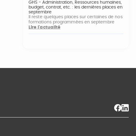
GHS - Administration, Ressources humaines,
budget, contrat, etc. : les dernières places en
septembre
Il reste quelques places sur certaines de nos
formations programmées en septembre
Lire l'actualité