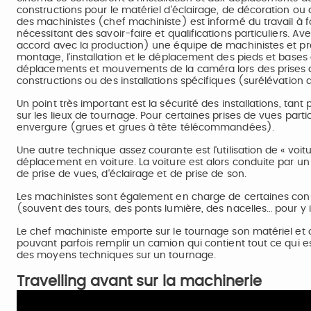
constructions pour le matériel d'éclairage, de décoration ou 
des machinistes (chef machiniste) est informé du travail à f
nécessitant des savoir-faire et qualifications particuliers. Av
accord avec la production) une équipe de machinistes et préc
montage, l'installation et le déplacement des pieds et base
déplacements et mouvements de la caméra lors des prises de 
constructions ou des installations spécifiques (surélévation d
Un point très important est la sécurité des installations, 
sur les lieux de tournage. Pour certaines prises de vues parti
envergure (grues et grues à tête télécommandées).
Une autre technique assez courante est l'utilisation de « voit
déplacement en voiture. La voiture est alors conduite par un p
de prise de vues, d'éclairage et de prise de son.
Les machinistes sont également en charge de certaines cons
(souvent des tours, des ponts lumière, des nacelles… pour y i
Le chef machiniste emporte sur le tournage son matériel et outi
pouvant parfois remplir un camion qui contient tout ce qui es
des moyens techniques sur un tournage.
Travelling avant sur la machinerie