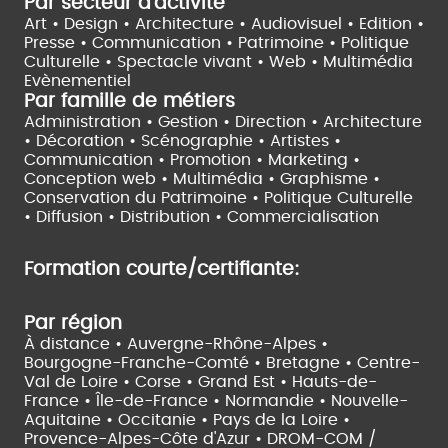
Par secteur d'activité
Art • Design • Architecture •
Audiovisuel •
Edition •
Presse • Communication •
Patrimoine • Politique
Culturelle •
Spectacle vivant •
Web • Multimédia
Evènementiel
Par famille de métiers
Administration • Gestion • Direction •
Architecture
• Décoration • Scénographie •
Artistes •
Communication • Promotion • Marketing •
Conception web • Multimédia • Graphisme •
Conservation du Patrimoine • Politique Culturelle
•
Diffusion • Distribution • Commercialisation
Formation courte/certifiante:
Par région
À distance •
Auvergne-Rhône-Alpes •
Bourgogne-Franche-Comté •
Bretagne •
Centre-
Val de Loire •
Corse •
Grand Est •
Hauts-de-
France •
Île-de-France •
Normandie •
Nouvelle-
Aquitaine •
Occitanie •
Pays de la Loire •
Provence-Alpes-Côte d'Azur •
DROM-COM /