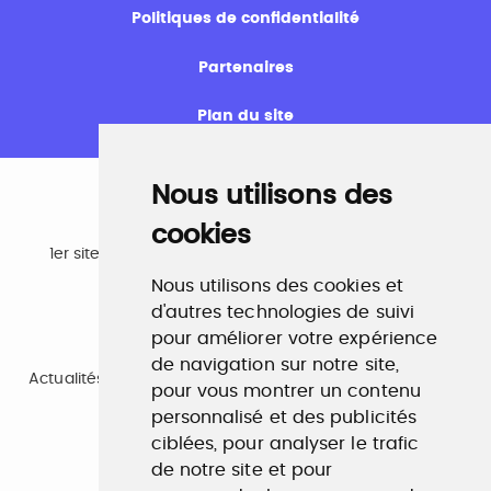
Politiques de confidentialité
Partenaires
Plan du site
Nous utilisons des
cookies
Emploi
1er site emploi du secteur culturel 784.000 visites et
230.000 visiteurs uniques par mois.
Nous utilisons des cookies et
www.profilculture.com
d'autres technologies de suivi
pour améliorer votre expérience
Formation
de navigation sur notre site,
Actualités, guide et annuaire des formations aux métiers
pour vous montrer un contenu
de la culture.
www.profilculture-formation.com
personnalisé et des publicités
ciblées, pour analyser le trafic
de notre site et pour
Accompagnement professionnel