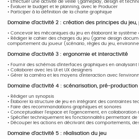
• Effectuer une activité de veille (gameplay, design et techn
• Évaluer le budget et le planning, avec le Producer
• Participer à la définition de la charte graphique
Domaine d’activité 2 : création des principes du jeu
• Concevoir les mécaniques du jeu en élaborant le système e
• Rédiger le cahier des charges du jeu (game design document
comportement du joueur (scénario, règles du jeu, environ
Domaine d’activité 3 : ergonomie et interactivité
• Fournir des schémas d’interfaces graphiques en analysant l’ex
• Collaborer avec les UI et UX designers
• Gérer la caméra et les moyens d’interaction avec l’environn
Domaine d’activité 4 : scénarisation, pré-production
• Rédiger un synopsis
• Élaborer la structure de jeu en intégrant des contraintes t
• Faire des recommandations graphiques et sonores
• Conceptualiser l’espace et l’agencement, en collaboration
• Spécifier techniquement les fonctionnalités permettant de v
• Découper les actions en décrivant des comportements, des
Domaine d’activité 5 : réalisation du jeu