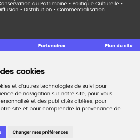
onservation du Patrimoine • Politique Culturelle •
iffusion • Distribution • Commercialisation
Partenaires
Plan du site
 des cookies
ccompagnement professionnel
ilan de compétences, coaching, techniques de
echerche d'emploi, entretien conseil.
kies et d'autres technologies de suivi pour
ww.profilculture-competences.com
ience de navigation sur notre site, pour vous
rsonnalisé et des publicités ciblées, pour
 notre site et pour comprendre la provenance de
e
Changer mes préférences