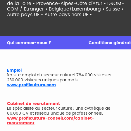
de la Loire •
Provence-Alpes-Côte d'Azur •
DROM-
COM / Etranger •
Belgique/Luxembourg •
Suisse •
Autre pays UE •
Autre pays hors UE •
Qui sommes-nous ?
Conditions générale
Emploi
1er site emploi du secteur culturel 784.000 visites et
230.000 visiteurs uniques par mois.
www.profilculture.com
Cabinet de recrutement
Le spécialiste du secteur culturel, une cvthèque de
86.000 CV et réseau unique de professionnels.
www.profilculture-conseil.com/cabinet-
recrutement