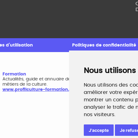
C
D
s d’utilisation
Politiques de confidentialité
Nous utilisons
Formation
A
Actualités, guide et annuaire des formations aux
B
métiers de la culture.
r
Nous utilisons des coo
www.profilculture-formation.com
w
améliorer votre expér
montrer un contenu pe
analyser le trafic de
nos visiteurs.
J'accepte
Je refus