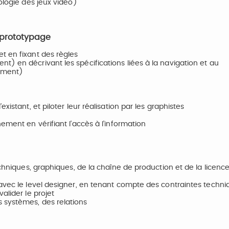
ologie des jeux vidéo)
, prototypage
t en fixant des règles
) en décrivant les spécifications liées à la navigation et au
nement)
istant, et piloter leur réalisation par les graphistes
ement en vérifiant l’accès à l’information
echniques, graphiques, de la chaîne de production et de la licenc
 avec le level designer, en tenant compte des contraintes techni
alider le projet
 systèmes, des relations