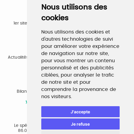
Nous utilisons des
cookies
Emploi
1er site emploi du secteur culturel 784.000 visites et
230.000 visiteurs uniques par mois.
Nous utilisons des cookies et
www.profilculture.com
d'autres technologies de suivi
pour améliorer votre expérience
Formation
de navigation sur notre site,
Actualités, guide et annuaire des formations aux métiers
pour vous montrer un contenu
de la culture.
www.profilculture-formation.com
personnalisé et des publicités
ciblées, pour analyser le trafic
de notre site et pour
Accompagnement professionnel
comprendre la provenance de
Bilan de compétences, coaching, techniques de
nos visiteurs.
recherche d'emploi, entretien conseil.
www.profilculture-competences.com
J'accepte
Cabinet de recrutement
Je refuse
Le spécialiste du secteur culturel, une cvthèque de
86.000 CV et réseau unique de professionnels.