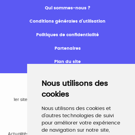
Qui sommes-nous ?
Conditions générales d’utilisation
Politiques de confidentialité
Partenaires
Plan du site
Nous utilisons des
cookies
Emploi
1er site emploi du secteur culturel 784.000 visites et
230.000 visiteurs uniques par mois.
Nous utilisons des cookies et
www.profilculture.com
d'autres technologies de suivi
pour améliorer votre expérience
Formation
de navigation sur notre site,
Actualités, guide et annuaire des formations aux métiers