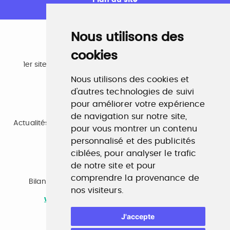
Plan du site
Nous utilisons des
cookies
Emploi
1er site emploi du secteur culturel 784.000 visites et
230.000 visiteurs uniques par mois.
Nous utilisons des cookies et
www.profilculture.com
d'autres technologies de suivi
pour améliorer votre expérience
Formation
de navigation sur notre site,
Actualités, guide et annuaire des formations aux métiers
pour vous montrer un contenu
de la culture.
www.profilculture-formation.com
personnalisé et des publicités
ciblées, pour analyser le trafic
de notre site et pour
Accompagnement professionnel
comprendre la provenance de
Bilan de compétences, coaching, techniques de
nos visiteurs.
recherche d'emploi, entretien conseil.
www.profilculture-competences.com
J'accepte