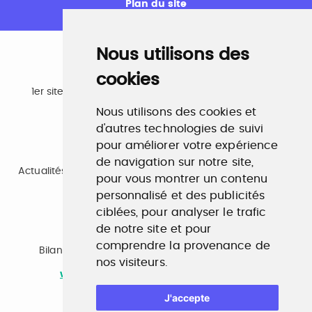
Plan du site
Nous utilisons des
cookies
Emploi
1er site emploi du secteur culturel 784.000 visites et
230.000 visiteurs uniques par mois.
Nous utilisons des cookies et
www.profilculture.com
d'autres technologies de suivi
pour améliorer votre expérience
Formation
de navigation sur notre site,
Actualités, guide et annuaire des formations aux métiers
pour vous montrer un contenu
de la culture.
www.profilculture-formation.com
personnalisé et des publicités
ciblées, pour analyser le trafic
de notre site et pour
Accompagnement professionnel
comprendre la provenance de
Bilan de compétences, coaching, techniques de
nos visiteurs.
recherche d'emploi, entretien conseil.
www.profilculture-competences.com
J'accepte