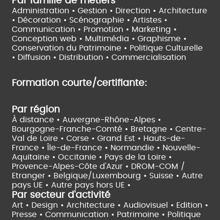
Par famille de métiers
Administration • Gestion • Direction •
Architecture
• Décoration • Scénographie •
Artistes •
Communication • Promotion • Marketing •
Conception web • Multimédia • Graphisme •
Conservation du Patrimoine • Politique Culturelle
•
Diffusion • Distribution • Commercialisation
Formation courte/certifiante:
Par région
À distance •
Auvergne-Rhône-Alpes •
Bourgogne-Franche-Comté •
Bretagne •
Centre-
Val de Loire •
Corse •
Grand Est •
Hauts-de-
France •
Île-de-France •
Normandie •
Nouvelle-
Aquitaine •
Occitanie •
Pays de la Loire •
Provence-Alpes-Côte d'Azur •
DROM-COM /
Etranger •
Belgique/Luxembourg •
Suisse •
Autre
pays UE •
Autre pays hors UE •
Par secteur d'activité
Art • Design • Architecture •
Audiovisuel •
Edition •
Presse • Communication •
Patrimoine • Politique