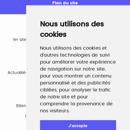
Plan du site
Nous utilisons des
cookies
Emploi
1er site emploi du secteur culturel 784.000 visites et
230.000 visiteurs uniques par mois.
Nous utilisons des cookies et
www.profilculture.com
d'autres technologies de suivi
pour améliorer votre expérience
Formation
de navigation sur notre site,
Actualités, guide et annuaire des formations aux métiers
pour vous montrer un contenu
de la culture.
www.profilculture-formation.com
personnalisé et des publicités
ciblées, pour analyser le trafic
de notre site et pour
Accompagnement professionnel
comprendre la provenance de
Bilan de compétences, coaching, techniques de
nos visiteurs.
recherche d'emploi, entretien conseil.
www.profilculture-competences.com
J'accepte