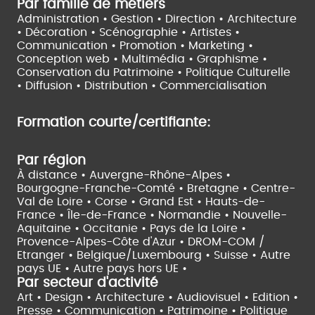
Par famille de métiers
Administration • Gestion • Direction •
Architecture
• Décoration • Scénographie •
Artistes •
Communication • Promotion • Marketing •
Conception web • Multimédia • Graphisme •
Conservation du Patrimoine • Politique Culturelle
•
Diffusion • Distribution • Commercialisation
Formation courte/certifiante:
Par région
À distance •
Auvergne-Rhône-Alpes •
Bourgogne-Franche-Comté •
Bretagne •
Centre-
Val de Loire •
Corse •
Grand Est •
Hauts-de-
France •
Île-de-France •
Normandie •
Nouvelle-
Aquitaine •
Occitanie •
Pays de la Loire •
Provence-Alpes-Côte d'Azur •
DROM-COM /
Etranger •
Belgique/Luxembourg •
Suisse •
Autre
pays UE •
Autre pays hors UE •
Par secteur d'activité
Art • Design • Architecture •
Audiovisuel •
Edition •
Presse • Communication •
Patrimoine • Politique