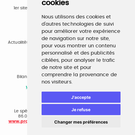
cookies
Emploi
1er site emploi du secteur culturel 784.000 visites et
230.000 visiteurs uniques par mois.
Nous utilisons des cookies et
www.profilculture.com
d'autres technologies de suivi
pour améliorer votre expérience
Formation
de navigation sur notre site,
Actualités, guide et annuaire des formations aux métiers
pour vous montrer un contenu
de la culture.
www.profilculture-formation.com
personnalisé et des publicités
ciblées, pour analyser le trafic
de notre site et pour
Accompagnement professionnel
comprendre la provenance de
Bilan de compétences, coaching, techniques de
nos visiteurs.
recherche d'emploi, entretien conseil.
www.profilculture-competences.com
J'accepte
Cabinet de recrutement
Je refuse
Le spécialiste du secteur culturel, une cvthèque de
86.000 CV et réseau unique de professionnels.
www.profilculture-conseil.com/cabinet-recrutement
Changer mes préférences