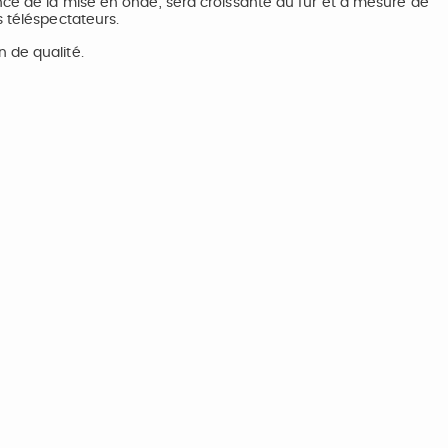
nce de la mise en onde, sera croissante au fur et à mesure de
s téléspectateurs.
 de qualité.