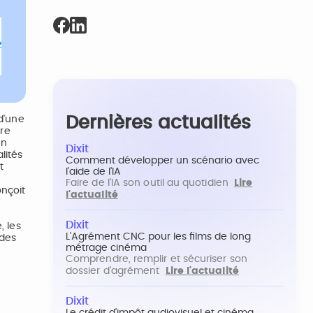
Dernières actualités
 d'une
dre
en
Dixit
lités
Comment développer un scénario avec
t
l'aide de l'IA
Faire de l'IA son outil au quotidien
Lire
onçoit
l'actualité
Dixit
, les
L'Agrément CNC pour les films de long
 des
métrage cinéma
Comprendre, remplir et sécuriser son
dossier d'agrément
Lire l'actualité
Dixit