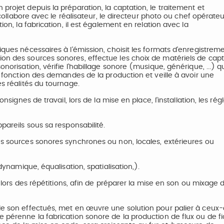
projet depuis la préparation, la captation, le traitement et
l collabore avec le réalisateur, le directeur photo ou chef opérate
ion, la fabrication, il est également en relation avec la
iques nécessaires à l'émission, choisit les formats d'enregistrem
ion des sources sonores, effectue les choix de matériels de capt
norisation, vérifie l'habillage sonore (musique, générique, ...) qu
en fonction des demandes de la production et veille à avoir une
es réalités du tournage.
nsignes de travail, lors de la mise en place, l'installation, les rég
pareils sous sa responsabilité.
es sources sonores synchrones ou non, locales, extérieures ou
(dynamique, équalisation, spatialisation,).
et lors des répétitions, afin de préparer la mise en son ou mixage 
de son effectués, met en œuvre une solution pour palier à ceux-c
 pérenne la fabrication sonore de la production de flux ou de fic