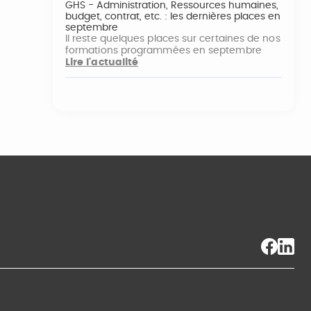
GHS - Administration, Ressources humaines,
budget, contrat, etc. : les dernières places en
septembre
Il reste quelques places sur certaines de nos
formations programmées en septembre
Lire l'actualité