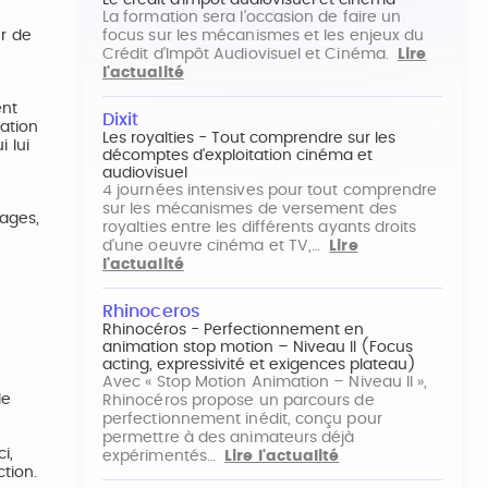
Le crédit d'impôt audiovisuel et cinéma
La formation sera l'occasion de faire un
ur de
focus sur les mécanismes et les enjeux du
Crédit d'Impôt Audiovisuel et Cinéma.
Lire
l'actualité
ent
Dixit
ation
Les royalties - Tout comprendre sur les
i lui
décomptes d'exploitation cinéma et
audiovisuel
4 journées intensives pour tout comprendre
sur les mécanismes de versement des
lages,
royalties entre les différents ayants droits
d'une oeuvre cinéma et TV,…
Lire
l'actualité
Rhinoceros
Rhinocéros - Perfectionnement en
animation stop motion – Niveau II (Focus
acting, expressivité et exigences plateau)
Avec « Stop Motion Animation – Niveau II »,
de
Rhinocéros propose un parcours de
perfectionnement inédit, conçu pour
permettre à des animateurs déjà
i,
expérimentés…
Lire l'actualité
tion.