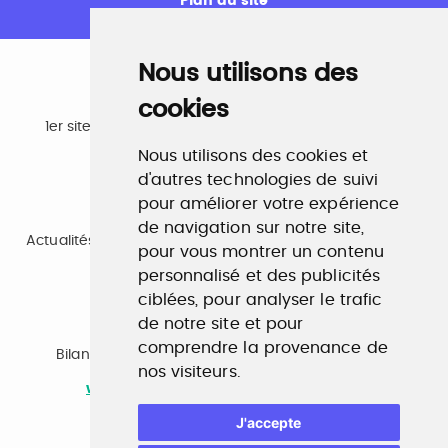
Plan du site
Nous utilisons des
cookies
Emploi
1er site emploi du secteur culturel 784.000 visites et
230.000 visiteurs uniques par mois.
Nous utilisons des cookies et
www.profilculture.com
d'autres technologies de suivi
pour améliorer votre expérience
Formation
de navigation sur notre site,
Actualités, guide et annuaire des formations aux métiers
pour vous montrer un contenu
de la culture.
www.profilculture-formation.com
personnalisé et des publicités
ciblées, pour analyser le trafic
de notre site et pour
Accompagnement professionnel
comprendre la provenance de
Bilan de compétences, coaching, techniques de
nos visiteurs.
recherche d'emploi, entretien conseil.
www.profilculture-competences.com
J'accepte