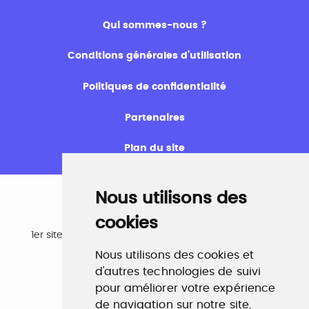
Qui sommes-nous ?
Conditions générales d’utilisation
Politiques de confidentialité
Partenaires
Plan du site
Nous utilisons des
cookies
Emploi
1er site emploi du secteur culturel 784.000 visites et
230.000 visiteurs uniques par mois.
Nous utilisons des cookies et
www.profilculture.com
d'autres technologies de suivi
pour améliorer votre expérience
Formation
de navigation sur notre site,