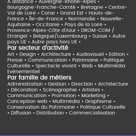
À distance •
Auvergne-Rhône-Alpes •
Bourgogne-Franche-Comté •
Bretagne •
Centre-
Val de Loire •
Corse •
Grand Est •
Hauts-de-
France •
Île-de-France •
Normandie •
Nouvelle-
Aquitaine •
Occitanie •
Pays de la Loire •
Provence-Alpes-Côte d'Azur •
DROM-COM /
Etranger •
Belgique/Luxembourg •
Suisse •
Autre
pays UE •
Autre pays hors UE •
Par secteur d'activité
Art • Design • Architecture •
Audiovisuel •
Edition •
Presse • Communication •
Patrimoine • Politique
Culturelle •
Spectacle vivant •
Web • Multimédia
Evènementiel
Par famille de métiers
Administration • Gestion • Direction •
Architecture
• Décoration • Scénographie •
Artistes •
Communication • Promotion • Marketing •
Conception web • Multimédia • Graphisme •
Conservation du Patrimoine • Politique Culturelle
•
Diffusion • Distribution • Commercialisation