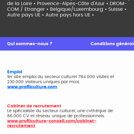
de la Loire •
Provence-Alpes-Côte d'Azur •
DROM-
COM / Etranger •
Belgique/Luxembourg •
Suisse •
Autre pays UE •
Autre pays hors UE •
Qui sommes-nous ?
Conditions générale
Emploi
1er site emploi du secteur culturel 784.000 visites et
230.000 visiteurs uniques par mois.
www.profilculture.com
Cabinet de recrutement
Le spécialiste du secteur culturel, une cvthèque de
86.000 CV et réseau unique de professionnels.
www.profilculture-conseil.com/cabinet-
recrutement