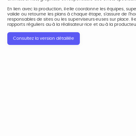
En lien avec la production, il·elle coordonne les équipes, supervi
valide ou retourne les plans à chaque étape, s'assure de l'ho
responsables de sites ou les superviseurs·euses sur place. Il·
rapports réguliers au·à la réalisateur·rice et au·à la producteu
Consultez la version détaillée