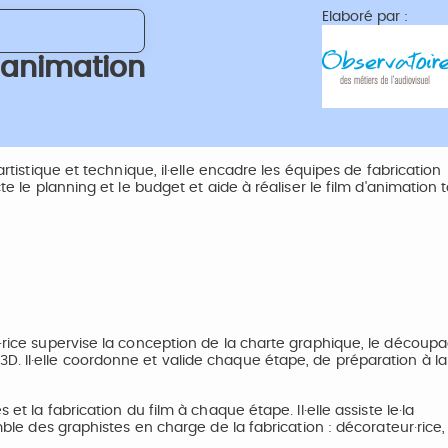
Elaboré par :
e animation
artistique et technique, il·elle encadre les équipes de fabrication
te le planning et le budget et aide à réaliser le film d'animation 
r·rice supervise la conception de la charte graphique, le découp
D. Il·elle coordonne et valide chaque étape, de préparation à l
et la fabrication du film à chaque étape. Il·elle assiste le·la
emble des graphistes en charge de la fabrication : décorateur·rice,
.