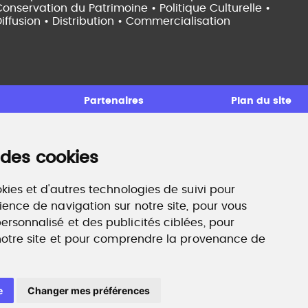
onservation du Patrimoine • Politique Culturelle •
iffusion • Distribution • Commercialisation
Partenaires
Plan du site
 des cookies
ccompagnement professionnel
ilan de compétences, coaching, techniques de
echerche d'emploi, entretien conseil.
kies et d'autres technologies de suivi pour
ww.profilculture-competences.com
ience de navigation sur notre site, pour vous
rsonnalisé et des publicités ciblées, pour
 notre site et pour comprendre la provenance de
e
Changer mes préférences