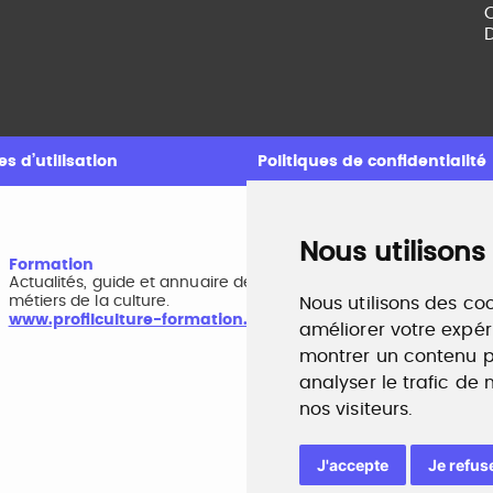
C
D
s d’utilisation
Politiques de confidentialité
Nous utilisons
Formation
A
Actualités, guide et annuaire des formations aux
B
métiers de la culture.
r
Nous utilisons des coo
www.profilculture-formation.com
w
améliorer votre expér
montrer un contenu pe
analyser le trafic de
nos visiteurs.
J'accepte
Je refus