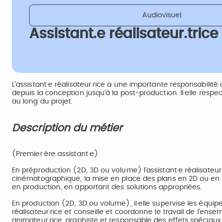
Audiovisuel
Assistant.e réalisateur.tric
L'assistant·e réalisateur·rice a une importante responsabilité 
depuis la conception jusqu'à la post-production. Il·elle respec
au long du projet.
Description du métier
(Premier·ère assistant·e)
En préproduction (2D, 3D ou volume) l'assistant·e réalisateu
cinématographique, la mise en place des plans en 2D ou en 3
en production, en apportant des solutions appropriées.
En production (2D, 3D ou volume), il·elle supervise les équipes 
réalisateur·rice et conseille et coordonne le travail de l'ens
animateur·rice, graphiste et responsable des effets spéciaux