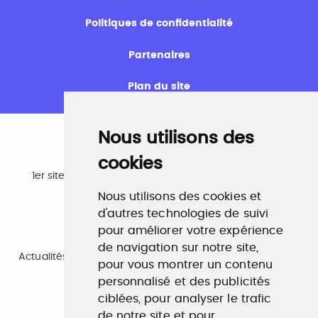
Politiques de confidentialité
Partenaires
Plan du site
Nous utilisons des
cookies
Emploi
1er site emploi du secteur culturel 784.000 visites et
230.000 visiteurs uniques par mois.
Nous utilisons des cookies et
www.profilculture.com
d'autres technologies de suivi
pour améliorer votre expérience
Formation
de navigation sur notre site,
Actualités, guide et annuaire des formations aux métiers
pour vous montrer un contenu
de la culture.
www.profilculture-formation.com
personnalisé et des publicités
ciblées, pour analyser le trafic
de notre site et pour