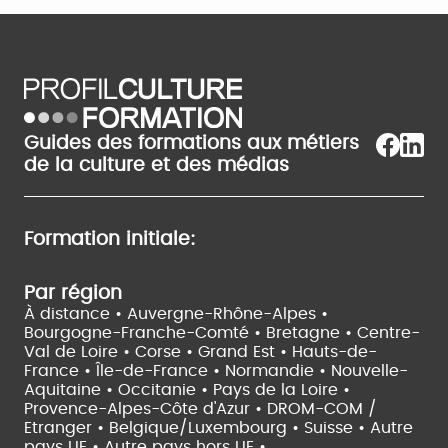
Guides des formations aux métiers
de la culture et des médias
Formation initiale:
Par région
À distance •
Auvergne-Rhône-Alpes •
Bourgogne-Franche-Comté •
Bretagne •
Centre-
Val de Loire •
Corse •
Grand Est •
Hauts-de-
France •
Île-de-France •
Normandie •
Nouvelle-
Aquitaine •
Occitanie •
Pays de la Loire •
Provence-Alpes-Côte d'Azur •
DROM-COM /
Etranger •
Belgique/Luxembourg •
Suisse •
Autre
pays UE •
Autre pays hors UE •