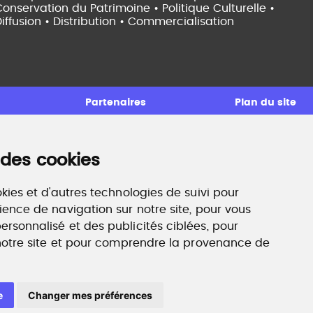
onservation du Patrimoine • Politique Culturelle •
iffusion • Distribution • Commercialisation
Partenaires
Plan du site
 des cookies
ccompagnement professionnel
ilan de compétences, coaching, techniques de
echerche d'emploi, entretien conseil.
kies et d'autres technologies de suivi pour
ww.profilculture-competences.com
ience de navigation sur notre site, pour vous
rsonnalisé et des publicités ciblées, pour
 notre site et pour comprendre la provenance de
e
Changer mes préférences