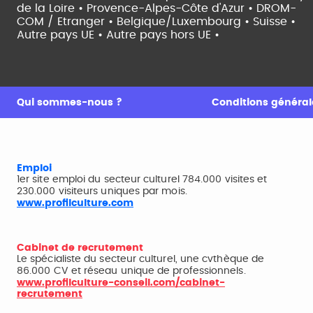
de la Loire •
Provence-Alpes-Côte d'Azur •
DROM-
COM / Etranger •
Belgique/Luxembourg •
Suisse •
Autre pays UE •
Autre pays hors UE •
Qui sommes-nous ?
Conditions générale
Emploi
1er site emploi du secteur culturel 784.000 visites et
230.000 visiteurs uniques par mois.
www.profilculture.com
Cabinet de recrutement
Le spécialiste du secteur culturel, une cvthèque de
86.000 CV et réseau unique de professionnels.
www.profilculture-conseil.com/cabinet-
recrutement