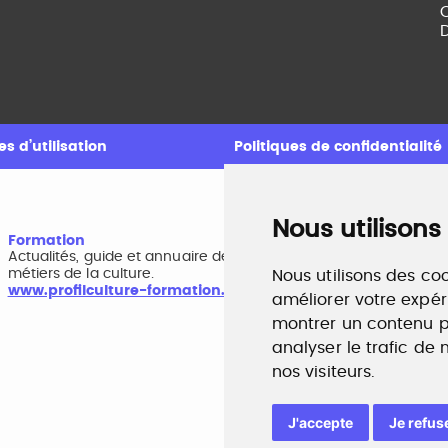
C
D
s d’utilisation
Politiques de confidentialité
Nous utilisons
Formation
A
Actualités, guide et annuaire des formations aux
B
métiers de la culture.
r
Nous utilisons des coo
www.profilculture-formation.com
w
améliorer votre expér
montrer un contenu pe
analyser le trafic de
nos visiteurs.
J'accepte
Je refus