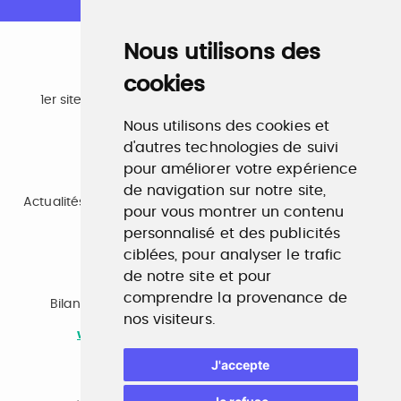
Nous utilisons des
cookies
Emploi
1er site emploi du secteur culturel 784.000 visites et
230.000 visiteurs uniques par mois.
Nous utilisons des cookies et
www.profilculture.com
d'autres technologies de suivi
pour améliorer votre expérience
Formation
de navigation sur notre site,
Actualités, guide et annuaire des formations aux métiers
pour vous montrer un contenu
de la culture.
www.profilculture-formation.com
personnalisé et des publicités
ciblées, pour analyser le trafic
de notre site et pour
Accompagnement professionnel
comprendre la provenance de
Bilan de compétences, coaching, techniques de
nos visiteurs.
recherche d'emploi, entretien conseil.
www.profilculture-competences.com
J'accepte
Cabinet de recrutement