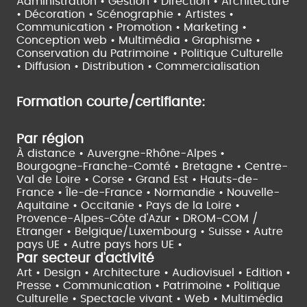
Administration • Gestion • Direction •
Architecture
• Décoration • Scénographie •
Artistes •
Communication • Promotion • Marketing •
Conception web • Multimédia • Graphisme •
Conservation du Patrimoine • Politique Culturelle
•
Diffusion • Distribution • Commercialisation
Formation courte/certifiante:
Par région
À distance •
Auvergne-Rhône-Alpes •
Bourgogne-Franche-Comté •
Bretagne •
Centre-
Val de Loire •
Corse •
Grand Est •
Hauts-de-
France •
Île-de-France •
Normandie •
Nouvelle-
Aquitaine •
Occitanie •
Pays de la Loire •
Provence-Alpes-Côte d'Azur •
DROM-COM /
Etranger •
Belgique/Luxembourg •
Suisse •
Autre
pays UE •
Autre pays hors UE •
Par secteur d'activité
Art • Design • Architecture •
Audiovisuel •
Edition •
Presse • Communication •
Patrimoine • Politique
Culturelle •
Spectacle vivant •
Web • Multimédia