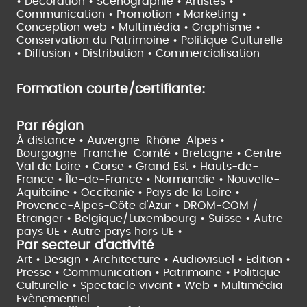
• Décoration • Scénographie •
Artistes •
Communication • Promotion • Marketing •
Conception web • Multimédia • Graphisme •
Conservation du Patrimoine • Politique Culturelle
•
Diffusion • Distribution • Commercialisation
Formation courte/certifiante:
Par région
À distance •
Auvergne-Rhône-Alpes •
Bourgogne-Franche-Comté •
Bretagne •
Centre-
Val de Loire •
Corse •
Grand Est •
Hauts-de-
France •
Île-de-France •
Normandie •
Nouvelle-
Aquitaine •
Occitanie •
Pays de la Loire •
Provence-Alpes-Côte d'Azur •
DROM-COM /
Etranger •
Belgique/Luxembourg •
Suisse •
Autre
pays UE •
Autre pays hors UE •
Par secteur d'activité
Art • Design • Architecture •
Audiovisuel •
Edition •
Presse • Communication •
Patrimoine • Politique
Culturelle •
Spectacle vivant •
Web • Multimédia
Evènementiel