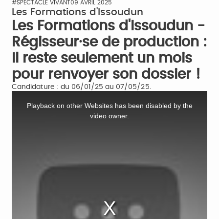
#SPECTACLE VIVANT
09 AVRIL 2025
Les Formations d'Issoudun
Les Formations d'Issoudun -
Régisseur·se de production :
Il reste seulement un mois
pour renvoyer son dossier !
Candidature : du 06/01/25 au 07/05/25.
This
is
Playback on other Websites has been disabled by the
a
video owner.
modal
window.