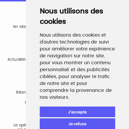
Nous utilisons des
cookies
Emploi
1er site emploi du secteur culturel 784.000 visites et
230.000 visiteurs uniques par mois.
Nous utilisons des cookies et
www.profilculture.com
d'autres technologies de suivi
pour améliorer votre expérience
Formation
de navigation sur notre site,
Actualités, guide et annuaire des formations aux métiers
pour vous montrer un contenu
de la culture.
personnalisé et des publicités
www.profilculture-formation.com
ciblées, pour analyser le trafic
de notre site et pour
Accompagnement professionnel
comprendre la provenance de
Bilan de compétences, coaching, techniques de
nos visiteurs.
recherche d'emploi, entretien conseil.
www.profilculture-competences.com
J'accepte
Cabinet de recrutement
Je refuse
Le spécialiste du secteur culturel, une cvthèque de