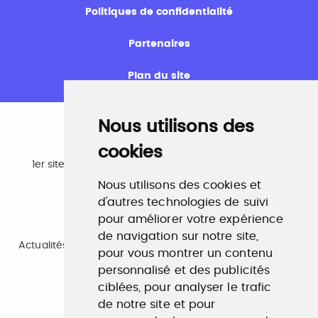
Politiques de confidentialité
Partenaires
Plan du site
Nous utilisons des
cookies
Emploi
1er site emploi du secteur culturel 784.000 visites et
230.000 visiteurs uniques par mois.
Nous utilisons des cookies et
www.profilculture.com
d'autres technologies de suivi
pour améliorer votre expérience
Formation
de navigation sur notre site,
Actualités, guide et annuaire des formations aux métiers
pour vous montrer un contenu
de la culture.
personnalisé et des publicités
www.profilculture-formation.com
ciblées, pour analyser le trafic
de notre site et pour
Accompagnement professionnel