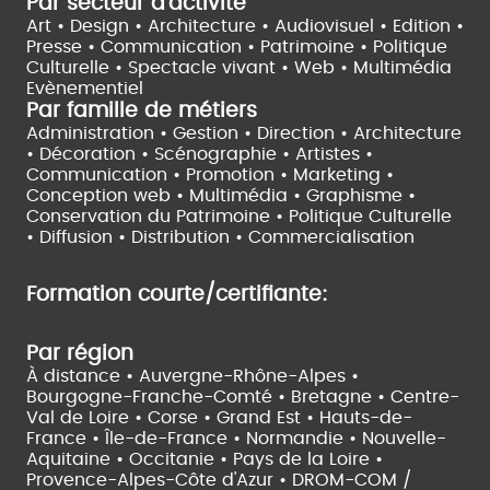
Par secteur d'activité
Art • Design • Architecture •
Audiovisuel •
Edition •
Presse • Communication •
Patrimoine • Politique
Culturelle •
Spectacle vivant •
Web • Multimédia
Evènementiel
Par famille de métiers
Administration • Gestion • Direction •
Architecture
• Décoration • Scénographie •
Artistes •
Communication • Promotion • Marketing •
Conception web • Multimédia • Graphisme •
Conservation du Patrimoine • Politique Culturelle
•
Diffusion • Distribution • Commercialisation
Formation courte/certifiante:
Par région
À distance •
Auvergne-Rhône-Alpes •
Bourgogne-Franche-Comté •
Bretagne •
Centre-
Val de Loire •
Corse •
Grand Est •
Hauts-de-
France •
Île-de-France •
Normandie •
Nouvelle-
Aquitaine •
Occitanie •
Pays de la Loire •
Provence-Alpes-Côte d'Azur •
DROM-COM /