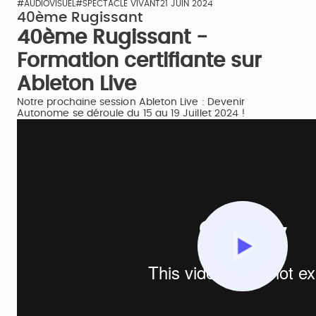
#AUDIOVISUEL
#SPECTACLE VIVANT
21 JUIN 2024
40ème Rugissant
40ème Rugissant -
Formation certifiante sur
Ableton Live
Notre prochaine session Ableton Live : Devenir
Autonome se déroule du 15 au 19 Juillet 2024 !
Pl