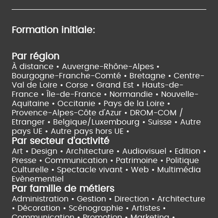
Formation initiale:
Par région
À distance •
Auvergne-Rhône-Alpes •
Bourgogne-Franche-Comté •
Bretagne •
Centre-
Val de Loire •
Corse •
Grand Est •
Hauts-de-
France •
Île-de-France •
Normandie •
Nouvelle-
Aquitaine •
Occitanie •
Pays de la Loire •
Provence-Alpes-Côte d'Azur •
DROM-COM /
Etranger •
Belgique/Luxembourg •
Suisse •
Autre
pays UE •
Autre pays hors UE •
Par secteur d'activité
Art • Design • Architecture •
Audiovisuel •
Edition •
Presse • Communication •
Patrimoine • Politique
Culturelle •
Spectacle vivant •
Web • Multimédia
Evènementiel
Par famille de métiers
Administration • Gestion • Direction •
Architecture
• Décoration • Scénographie •
Artistes •
Communication • Promotion • Marketing •